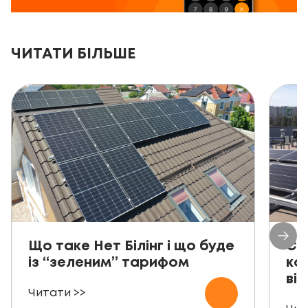
ЧИТАТИ БІЛЬШЕ
Що таке Нет Білінг і що буде
Со
із “зеленим” тарифом
ко
від
Читати >>