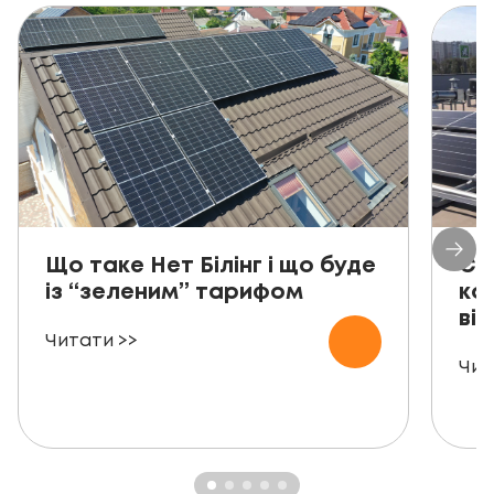
Що таке Нет Білінг і що буде
Со
із “зеленим” тарифом
ко
від
Читати >>
Чит