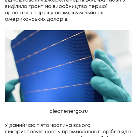
відновлюваних джерел енергії (ARENA) і навіть
виділило грант на виробництво першої
проектної партії у розмірі 3 мільйонів
американських доларів.
cleanenergo.ru
У даний час п’ята частина всього
використовуваного у промисловості срібла йде