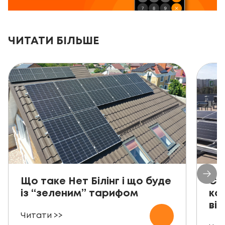
ЧИТАТИ БІЛЬШЕ
Що таке Нет Білінг і що буде
Со
із “зеленим” тарифом
ко
від
Читати >>