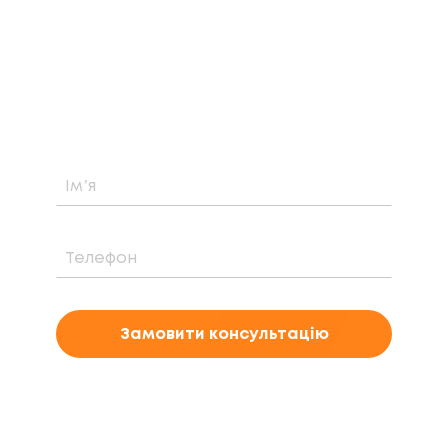
Дізнайтеся про можливість встановлення,
вартість та період окупності сонячної
електростанції саме у вашому випадку
Замовити консультацію