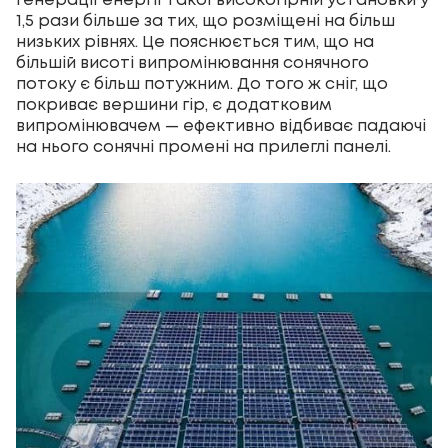
генерації енергії такої високогірній установки у
1,5 рази більше за тих, що розміщені на більш
низьких рівнях. Це пояснюється тим, що на
більшій висоті випромінювання сонячного
потоку є більш потужним. До того ж сніг, що
покриває вершини гір, є додатковим
випромінювачем — ефективно відбиває падаючі
на нього сонячні промені на прилеглі панелі.