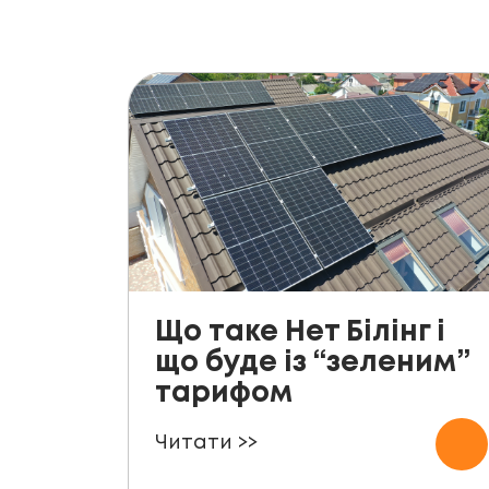
Що таке Нет Білінг і
що буде із “зеленим”
тарифом
Читати >>