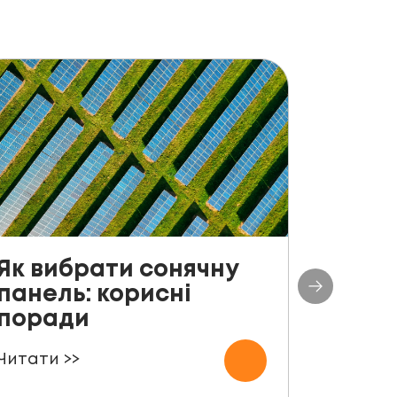
Як вибрати сонячну
До с
панель: корисні
столі
поради
план
СЕС п
Читати >>
000 