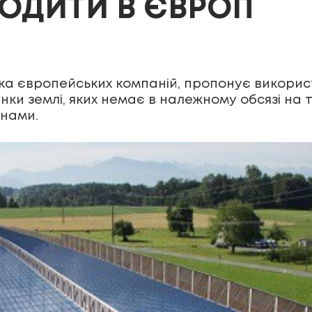
ОДИТИ В ЄВРОП
лька європейських компаній, пропонує викори
янки землі, яких немає в належному обсязі на 
анами.