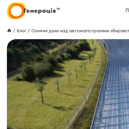
П
П
/
Блог
/
Сонячні дахи над автомагістралями збирают