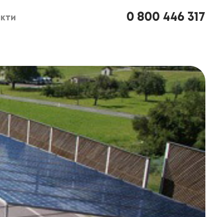
0 800 446 317
кти
кти