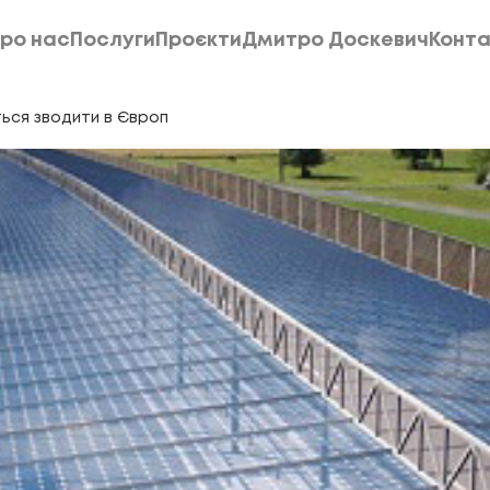
ро нас
Послуги
Проєкти
Дмитро Доскевич
Конта
ро нас
Послуги
Проєкти
Дмитро Доскевич
Конта
ься зводити в Європ