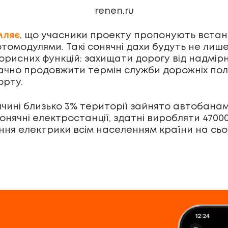
renen.ru
мляє
, що учасники проекту пропонують вста
отомодулями. Такі сонячні дахи будуть не ли
корисних функцій: захищати дорогу від надмір
чно продовжити термін служби дорожніх поло
орту.
ччині близько 3% території зайнято автобанами
нячні електростанції, здатні виробляти 47000
ння електрики всім населенням країни на сьо