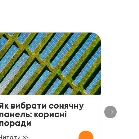
Як вибрати сонячну
До с
панель: корисні
столі
поради
план
СЕС п
Читати >>