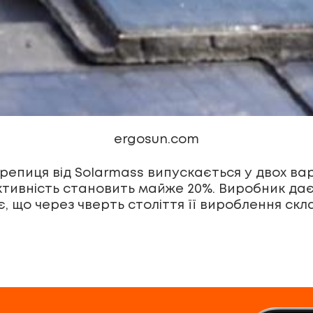
ergosun.com
ерепиця від Solarmass випускається у двох в
фективність становить майже 20%. Виробник да
є, що через чверть століття її вироблення скл