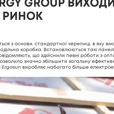
RGY GROUP ВИХОДИ
 РИНОК
ся з основи, стандартної черепиці, в яку вм
одільна коробка. Встановлюються такі панелі 
відомляють, що здійснили певні роботи з опт
зволило значно збільшити загальну ефективні
 Ergosun виробляє набагато більше електроен