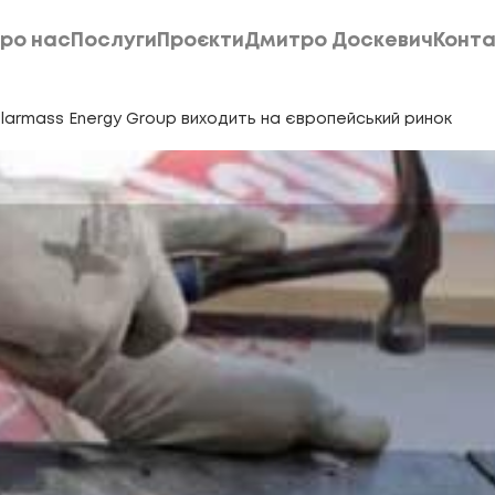
ро нас
Послуги
Проєкти
Дмитро Доскевич
Конта
ро нас
Послуги
Проєкти
Дмитро Доскевич
Конта
olarmass Energy Group виходить на європейський ринок