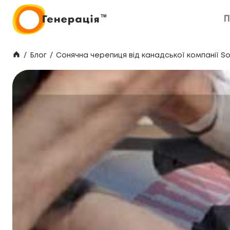
П
П
/
Блог
/
Сонячна черепиця від канадської компанії S