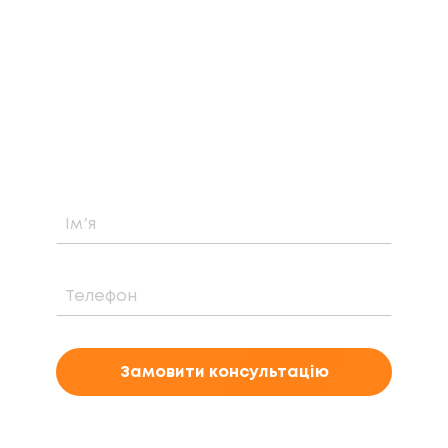
ЗАМОВТЕ БЕЗКОШТОВНУ
КОНСУЛЬТАЦІЮ
Дізнайтеся про можливість встановлення,
вартість та період окупності сонячної
електростанції саме у вашому випадку
Замовити консультацію