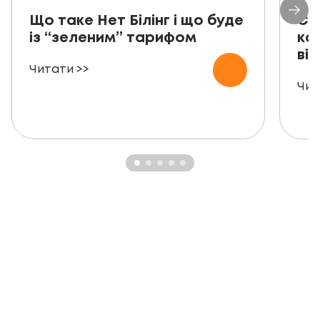
Що таке Нет Білінг і що буде
Со
із “зеленим” тарифом
ко
від
Читати >>
Чит