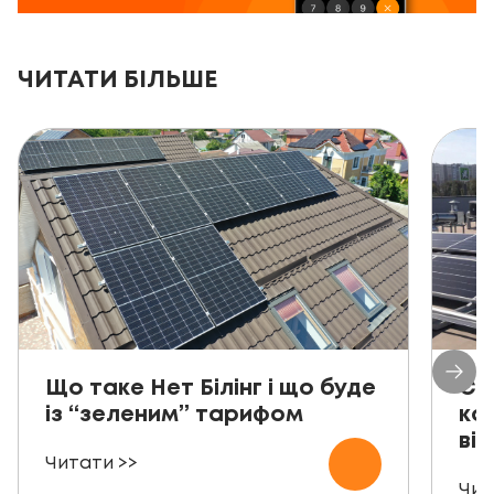
ЧИТАТИ БІЛЬШЕ
Що таке Нет Білінг і що буде
Со
із “зеленим” тарифом
ко
від
Читати >>
Чит