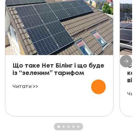
Що таке Нет Білінг і що буде
Со
із “зеленим” тарифом
ко
від
Читати >>
Чит