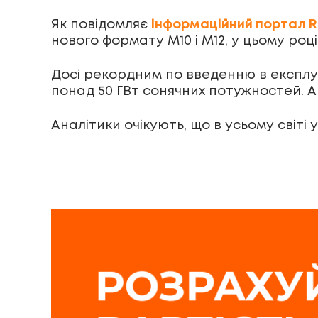
Як повідомляє
інформаційний портал R
нового формату M10 і M12, у цьому роц
Досі рекордним по введенню в експлуат
понад 50 ГВт сонячних потужностей. А 
Аналітики очікують, що в усьому світі 