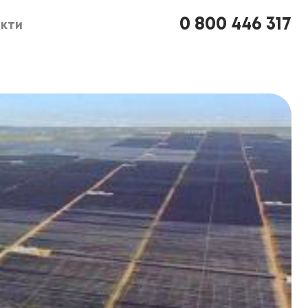
0 800 446 317
кти
кти