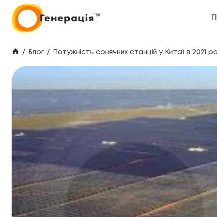
П
П
/
Блог
/
Потужність сонячних станцій у Китаї в 2021 р