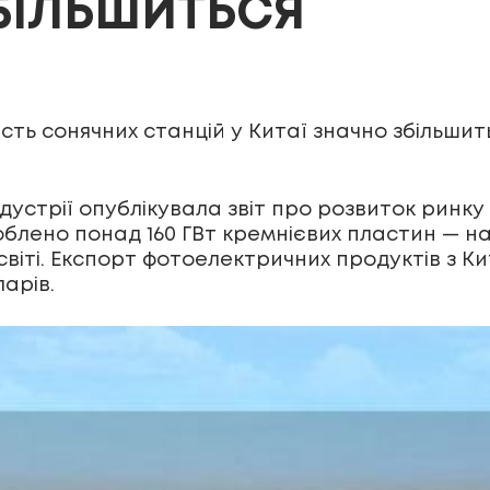
ЗБІЛЬШИТЬСЯ
кість сонячних станцій у Китаї значно збільши
дустрії опублікувала звіт про розвиток ринку
облено понад 160 ГВт кремнієвих пластин — на
світі. Експорт фотоелектричних продуктів з К
арів.