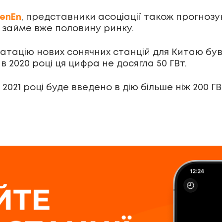
enEn
, представники асоціації також прогноз
і займе вже половину ринку.
ацію нових сонячних станцій для Китаю був 20
в 2020 році ця цифра не досягла 50 ГВт.
у 2021 році буде введено в дію більше ніж 200 