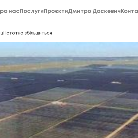
ро нас
Послуги
Проєкти
Дмитро Доскевич
Конта
ро нас
Послуги
Проєкти
Дмитро Доскевич
Конта
оці істотно збільшиться