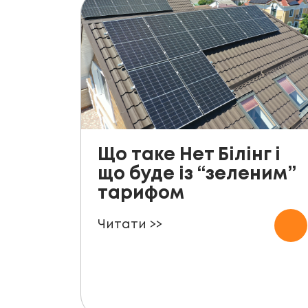
Що таке Нет Білінг і
що буде із “зеленим”
тарифом
Читати >>