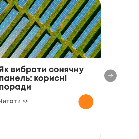
Як вибрати сонячну
До с
панель: корисні
столі
поради
план
СЕС п
Читати >>
000 
Читати 