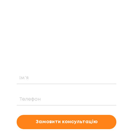
ЗАМОВТЕ БЕЗКОШТОВНУ
КОНСУЛЬТАЦІЮ
Дізнайтеся про можливість встановлення,
вартість та період окупності сонячної
електростанції саме у вашому випадку
Замовити консультацію