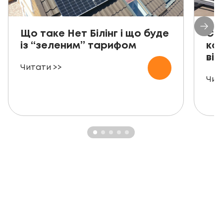
Що таке Нет Білінг і що буде
Со
із “зеленим” тарифом
ко
від
Читати >>
Чит