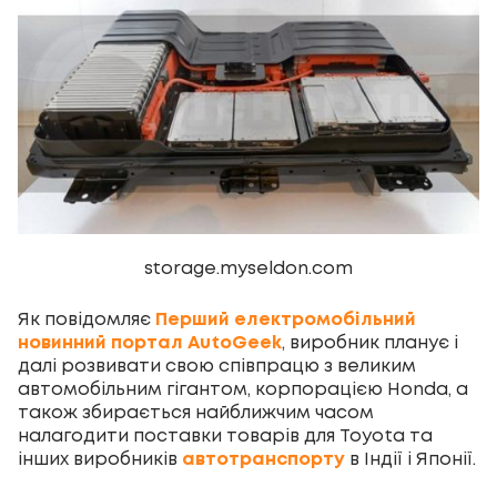
storage.myseldon.com
Як повідомляє
Перший електромобільний
новинний портал AutoGeek
, виробник планує і
далі розвивати свою співпрацю з великим
автомобільним гігантом, корпорацією Honda, а
також збирається найближчим часом
налагодити поставки товарів для Toyota та
інших виробників
автотранспорту
в Індії і Японії.