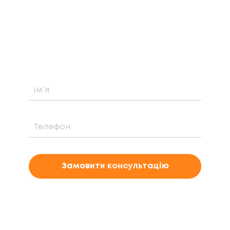
Дізнайтеся про можливість встановлення,
вартість та період окупності сонячної
електростанції саме у вашому випадку
Замовити консультацію