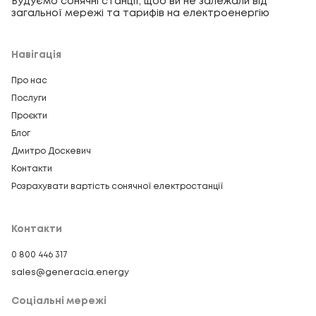
Будуємо сонячні станції, щоб ви не залежали від
загальної мережі та тарифів на електроенергію
Навігація
Про нас
Послуги
Проєкти
Блог
Дмитро Доскевич
Контакти
Розрахувати вартість сонячної електростанції
Контакти
0 800 446 317
sales@generacia.energy
Соціальні мережі