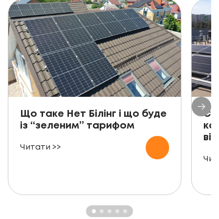
Що таке Нет Білінг і що буде
Со
із “зеленим” тарифом
ко
від
Читати >>
Чит