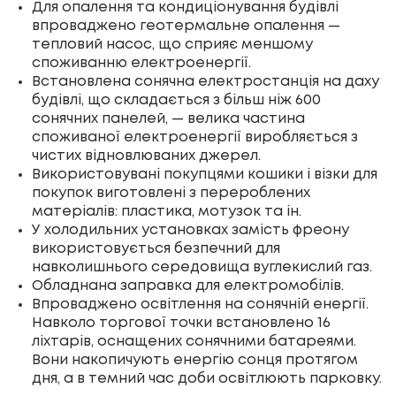
Для опалення та кондиціонування будівлі
впроваджено геотермальне опалення —
тепловий насос, що сприяє меншому
споживанню електроенергії.
Встановлена сонячна електростанція на даху
будівлі, що складається з більш ніж 600
сонячних панелей, — велика частина
споживаної електроенергії виробляється з
чистих відновлюваних джерел.
Використовувані покупцями кошики і візки для
покупок виготовлені з перероблених
матеріалів: пластика, мотузок та ін.
У холодильних установках замість фреону
використовується безпечний для
навколишнього середовища вуглекислий газ.
Обладнана заправка для електромобілів.
Впроваджено освітлення на сонячній енергії.
Навколо торгової точки встановлено 16
ліхтарів, оснащених сонячними батареями.
Вони накопичують енергію сонця протягом
дня, а в темний час доби освітлюють парковку.