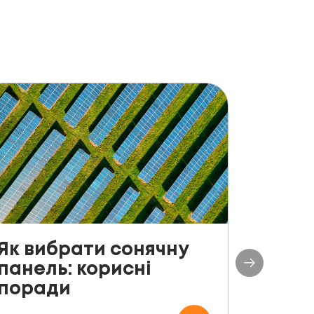
Як вибрати сонячну
До с
панель: корисні
столі
поради
план
СЕС п