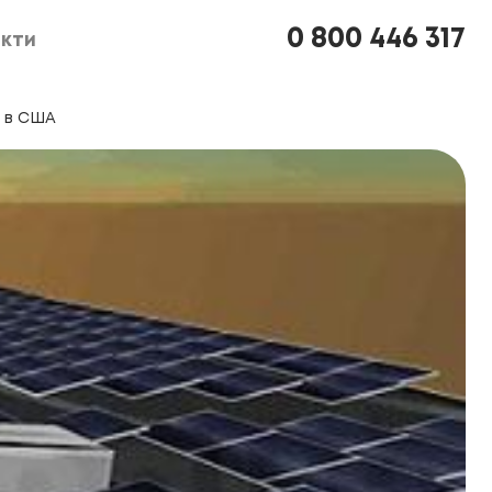
0 800 446 317
кти
кти
а в США