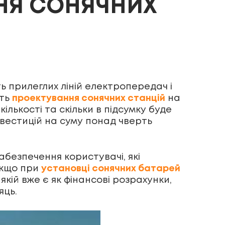
НЯ СОНЯЧНИХ
ть прилеглих ліній електропередач і
сть
проектування сонячних станцій
на
ількості та скільки в підсумку буде
нвестицій на суму понад чверть
безпечення користувачі, які
Якщо при
установці сонячних батарей
 якій вже є як фінансові розрахунки,
яць.