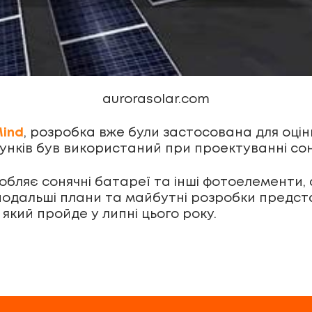
aurorasolar.com
Mind
, розробка вже були застосована для оцінк
нків був використаний при проектуванні сон
иробляє сонячні батареї та інші фотоелементи
 подальші плани та майбутні розробки предс
 який пройде у липні цього року.