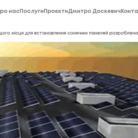
ро нас
Послуги
Проєкти
Дмитро Доскевич
Конта
ро нас
Послуги
Проєкти
Дмитро Доскевич
Конта
щого місця для встановлення сонячних панелей розроблен