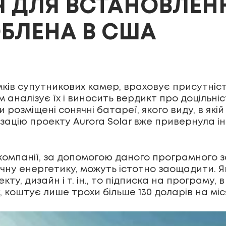
Я ДЛЯ ВСТАНОВЛЕН
БЛЕНА В США
імків супутникових камер, враховує присутніс
ім аналізує їх і виносить вердикт про доцільні
озміщені сонячні батареї, якого виду, в якій к
зацію проекту Aurora Solar вже привернула і
омпанії, за допомогою даного програмного за
ячну енергетику, можуть істотно заощадити. 
у, дизайн і т. ін., то підписка на програму, в
, коштує лише трохи більше 130 доларів на міс