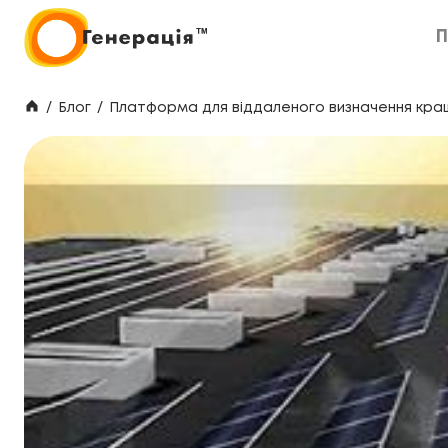
П
П
/
Блог
/
Платформа для віддаленого визначення кра