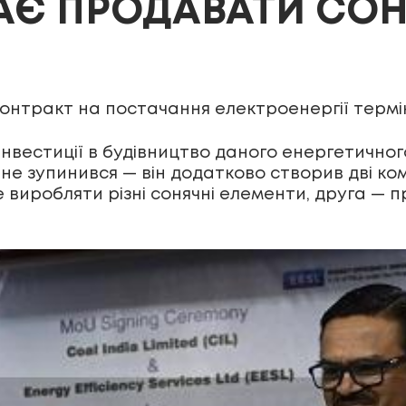
АЄ ПРОДАВАТИ СОН
онтракт на постачання електроенергії терміно
 інвестиції в будівництво даного енергетично
т не зупинився — він додатково створив дві ко
е виробляти різні сонячні елементи, друга —