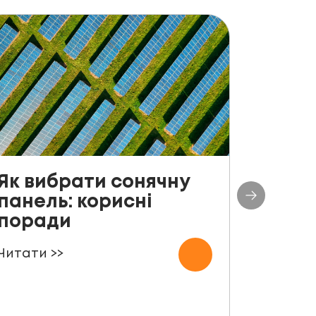
Як вибрати сонячну
До с
панель: корисні
столі
поради
план
СЕС п
Читати >>
000 
Читати 