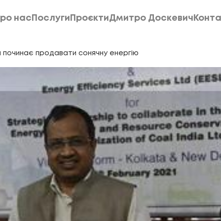
ро нас
Послуги
Проєкти
Дмитро Доскевич
Конта
ро нас
Послуги
Проєкти
Дмитро Доскевич
Конта
лля починає продавати сонячну енергію