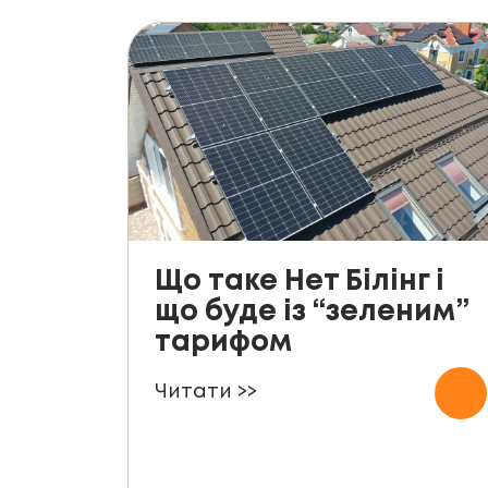
Що таке Нет Білінг і
що буде із “зеленим”
тарифом
Читати >>