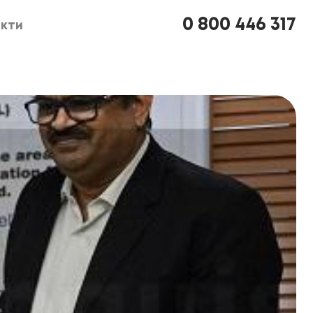
0 800 446 317
кти
кти