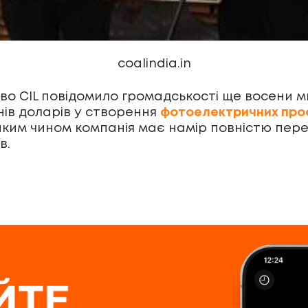
coalindia.in
во CIL повідомило громадськості ще восени м
нів доларів у створення
фотоелектричних про
 Таким чином компанія має намір повністю пер
в.