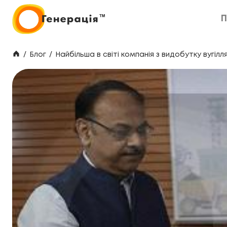
П
П
/
Блог
/
Найбільша в світі компанія з видобутку вугі