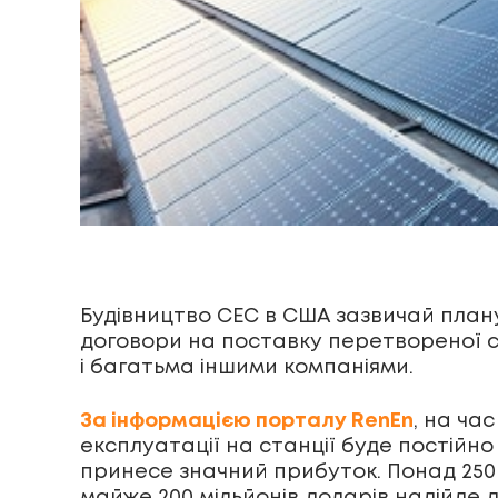
Будівництво СЕС в США зазвичай планую
договори на поставку перетвореної со
і багатьма іншими компаніями.
За інформацією порталу RenEn
, на ча
експлуатації на станції буде постійн
принесе значний прибуток. Понад 250