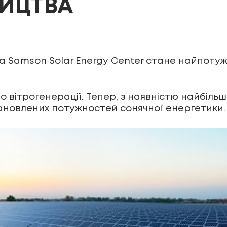
НИЦТВА
ва Samson Solar Energy Center стане найпо
о вітрогенерації. Тепер, з наявністю найбільшо
тановлених потужностей сонячної енергетики.