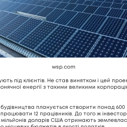
wsp.com
ть під клієнтів. Не став винятком і цей проек
нячної енергії з такими великими корпорація
с будівництва планується створити понад 600 р
о працювати 12 працівників. До того ж інвест
 мільйонів доларів США отримають землевласн