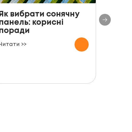
Як вибрати сонячну
До с
панель: корисні
столі
поради
план
СЕС п
Читати >>
000 
Читати 