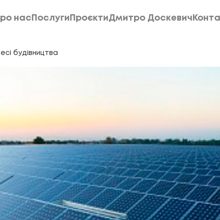
ро нас
Послуги
Проєкти
Дмитро Доскевич
Конта
ро нас
Послуги
Проєкти
Дмитро Доскевич
Конта
есі будівництва