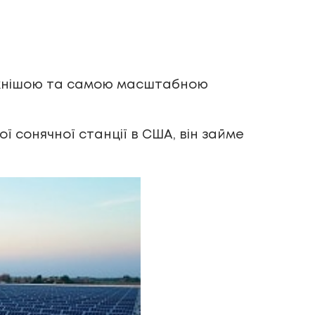
тужнішою та самою масштабною
ї сонячної станції в США, він займе