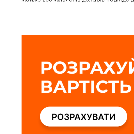
майже 200 мільйонів доларів надійде д