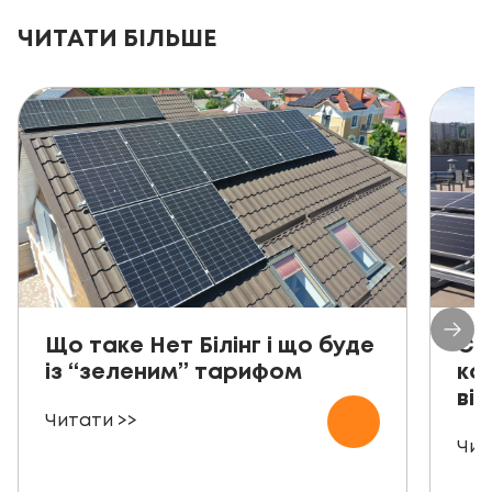
ЧИТАТИ БІЛЬШЕ
Що таке Нет Білінг і що буде
Со
із “зеленим” тарифом
ко
від
Читати >>
Чит