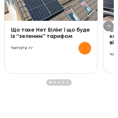
Що таке Нет Білінг і що буде
Со
із “зеленим” тарифом
ко
від
Читати >>
Чит