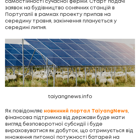
самостійності сучасної ферми. Старт подачі
заявок на будівництво сонячних станцій в
Португалії в рамках проекту припав на
середину травня, закінчення планується у
середині липня.
taiyangnews.info
Як повідомляє
новинний портал TaiyangNews
,
фінансова підтримка від держави буде мати
вигляд безповоротної субсидії і буде
вираховуватися як добуток, що отримується від
множення питомої потужності батарей на