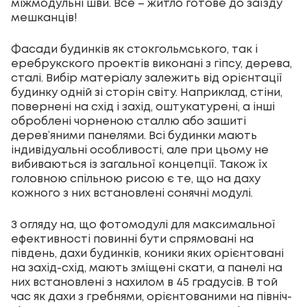
міжмодульні шви. Все – житло готове до заїзду
мешканців!
Фасади будинків як стокгольмського, так і
еребрукского проектів виконані з гіпсу, дерева,
сталі. Вибір матеріалу залежить від орієнтації
будинку одній зі сторін світу. Наприклад, стіни,
повернені на схід і захід, оштукатурені, а інші
оброблені чорненою сталлю або зашиті
дерев’яними панелями. Всі будинки мають
індивідуальні особливості, але при цьому не
вибиваються із загальної концепції. Також їх
головною спільною рисою є те, що на даху
кожного з них встановлені сонячні модулі.
З огляду на, що фотомодулі для максимальної
ефективності повинні бути спрямовані на
південь, дахи будинків, коники яких орієнтовані
на захід-схід, мають зміщені скати, а панелі на
них встановлені з нахилом в 45 градусів. В той
час як дахи з гребнями, орієнтованими на північ-