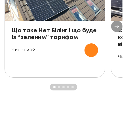
Що таке Нет Білінг і що буде
Со
із “зеленим” тарифом
ко
від
Читати >>
Чит