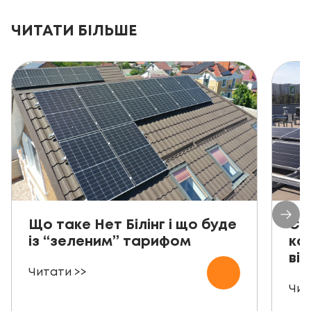
ЧИТАТИ БІЛЬШЕ
Що таке Нет Білінг і що буде
Со
із “зеленим” тарифом
ко
від
Читати >>
Чит