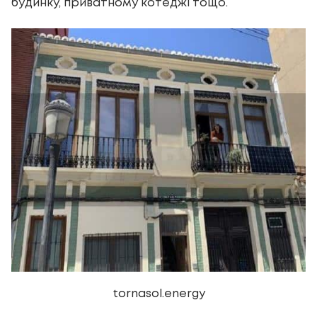
будинку, приватному котеджі тощо.
tornasol.energy