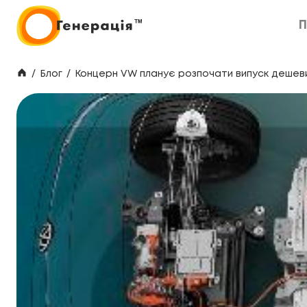
П
П
/
Блог
/
Концерн VW планує розпочати випуск дешеви