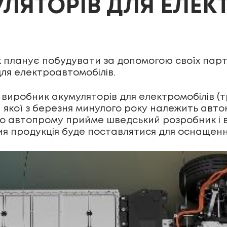
ЛЯТОРІВ ДЛЯ ЕЛЕК
 планує побудувати за допомогою своїх партн
ля електроавтомобілів.
виробник акумуляторів для електромобілів (тр
ій якої з березня минулого року належить авт
го автопрому прийме шведський розробник і 
 чия продукція буде поставлятися для оснащен