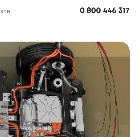
0 800 446 317
кти
кти