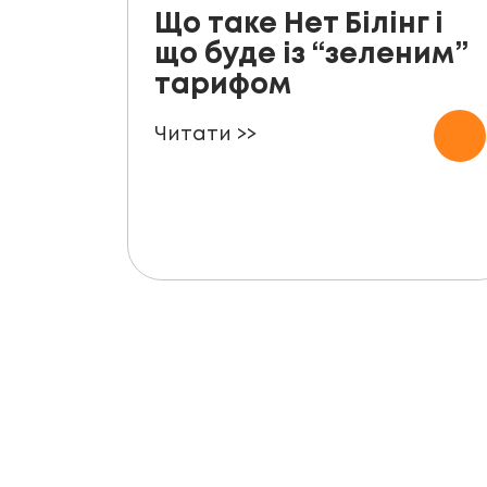
Що таке Нет Білінг і
що буде із “зеленим”
тарифом
Читати >>