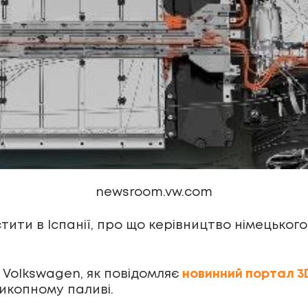
newsroom.vw.com
ити в Іспанії, про що керівництво німецьког
 Volkswagen, як повідомляє
новинний портал 
икопному паливі.