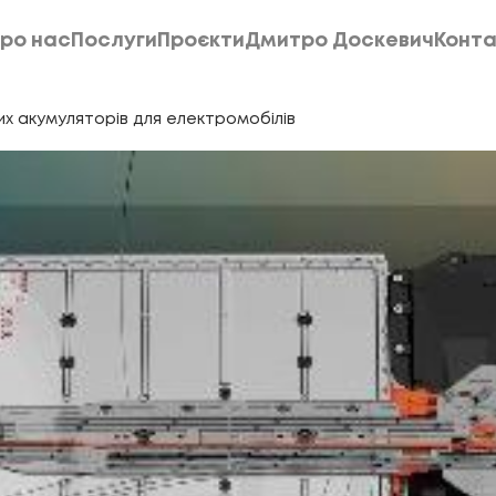
ро нас
Послуги
Проєкти
Дмитро Доскевич
Конта
ро нас
Послуги
Проєкти
Дмитро Доскевич
Конта
х акумуляторів для електромобілів