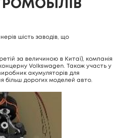
ТРОМОБІЛІВ
ерів шість заводів, що
етій за величиною в Китаї), компанія
оконцерну Volkswagen. Також участь у
виробник акумуляторів для
ня більш дорогих моделей авто.