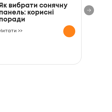
Як вибрати сонячну
До с
панель: корисні
столі
поради
план
СЕС п
Читати >>
000 
Читати 