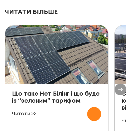
ЧИТАТИ БІЛЬШЕ
Що таке Нет Білінг і що буде
Со
із “зеленим” тарифом
ко
від
Читати >>
Чит