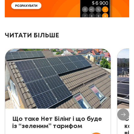
ЧИТАТИ БІЛЬШЕ
Що таке Нет Білінг і що буде
Со
із “зеленим” тарифом
ко
від