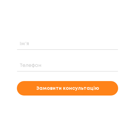
Дізнайтеся про можливість встановлення,
вартість та період окупності сонячної
електростанції саме у вашому випадку
Замовити консультацію