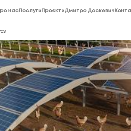
ро нас
Послуги
Проєкти
Дмитро Доскевич
Конта
ро нас
Послуги
Проєкти
Дмитро Доскевич
Конта
rcS