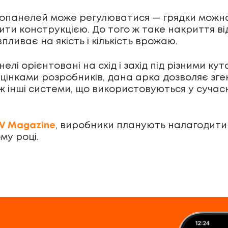
топанелей може регулюватися — грядки можна
нити конструкцією. До того ж таке накриття в
ливає на якість і кількість врожаю.
елі орієнтовані на схід і захід під різними к
цінками розробників, дана арка дозволяє зге
іж інші системи, що використовуються у сучас
PV Magazine
, виробники планують налагодити
му році.