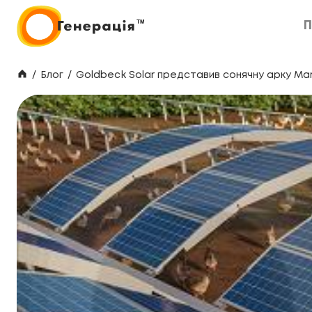
П
П
/
Блог
/
Goldbeck Solar представив сонячну арку Ma