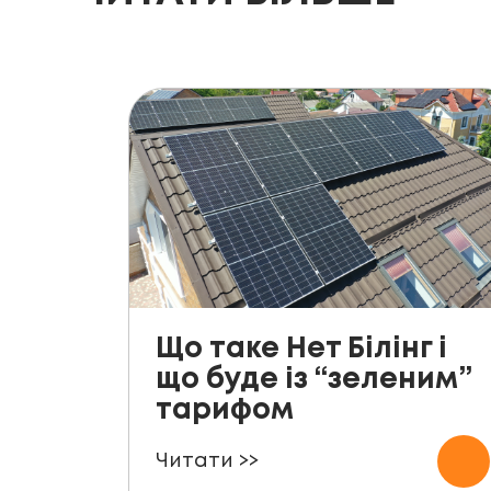
Що таке Нет Білінг і
що буде із “зеленим”
тарифом
Читати >>