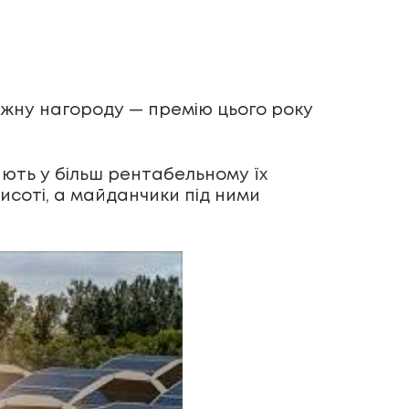
ижну нагороду — премію цього року
ають у більш рентабельному їх
исоті, а майданчики під ними