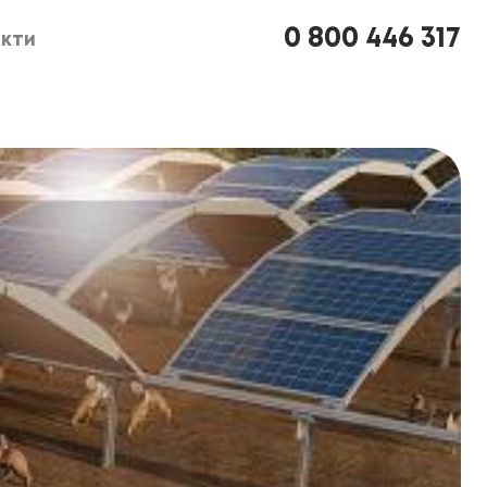
0 800 446 317
кти
кти