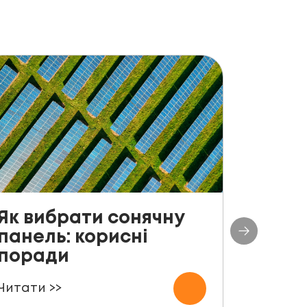
Як вибрати сонячну
До с
панель: корисні
столі
поради
план
СЕС п
Читати >>
000 