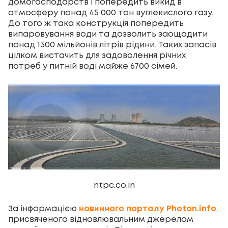
домогосподарств і попередить викид в
атмосферу понад 45 000 тон вуглекислого газу.
До того ж така конструкція попередить
випаровування води та дозволить заощадити
понад 1300 мільйонів літрів рідини. Таких запасів
цілком вистачить для задоволення річних
потреб у питній воді майже 6700 сімей.
ntpc.co.in
За інформацією
новинного порталу Photon.info
,
присвяченого відновлювальним джерелам