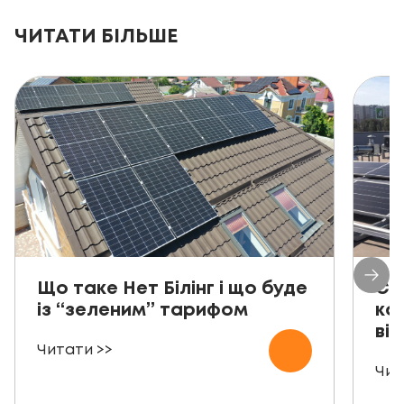
ЧИТАТИ БІЛЬШЕ
Що таке Нет Білінг і що буде
Со
із “зеленим” тарифом
ко
від
Читати >>
Чит