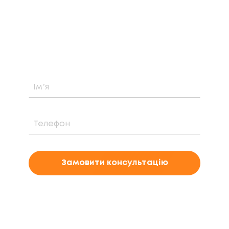
Дізнайтеся про можливість встановлення,
вартість та період окупності сонячної
електростанції саме у вашому випадку
Замовити консультацію