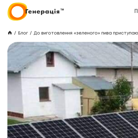
П
П
/
Блог
/
До виготовлення «зеленого» пива приступаю