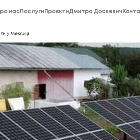
ро нас
Послуги
Проєкти
Дмитро Доскевич
Конта
ро нас
Послуги
Проєкти
Дмитро Доскевич
Конта
ть у Мексиці