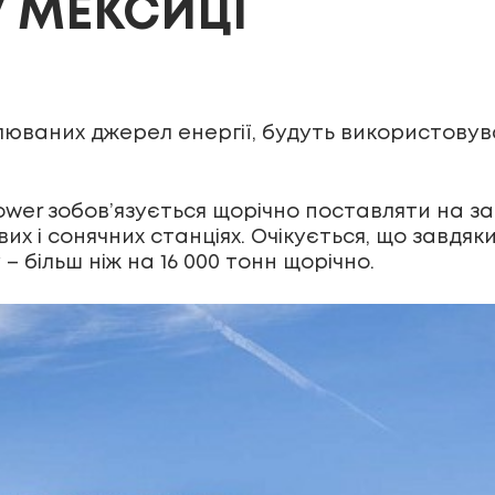
 МЕКСИЦІ
влюваних джерел енергії, будуть використов
Power зобов’язується щорічно поставляти на з
ових і сонячних станціях. Очікується, що завд
 більш ніж на 16 000 тонн щорічно.