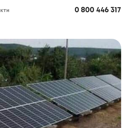
0 800 446 317
кти
кти