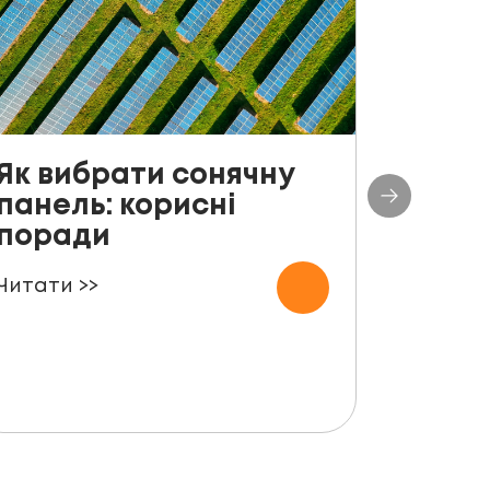
Як вибрати сонячну
До с
панель: корисні
столі
поради
план
СЕС п
Читати >>
000 
Читати 