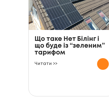
Що таке Нет Білінг і
що буде із “зеленим”
тарифом
Читати >>