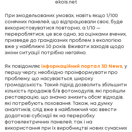
ekois.net
При змодельованих умовах, навіть якщо 1/100
сонячних панелей, що відпрацювали своє, буде
використовуватися повторно, а 1/10 —
перероблятися, це все одно, за оцінками вчених,
призведе до грандіозних проблем з екологією
вже у найближчі 30 років. Вживати заходів щодо
зміни ситуації потрібно негайно.
Як повідомляє
інформаційний портал 3D News
, у
першу чергу, необхідно проінформувати про
проблему, що насувається, широку
громадськість. Такий підхід дозволить збільшити
кількість продажів б/в фотомодулів, які пройшли
реставрацію, що значно знизить обсяг відходів,
які потребують поховання. Також, на думку
аналітиків, слід вже в найближчий час ввести
додаткові субсидії як на переробку
фотоелектричних панелей, так і на
використання при їх виробництві нових сучасних