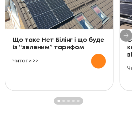
Що таке Нет Білінг і що буде
Со
із “зеленим” тарифом
ко
від
Читати >>
Чит