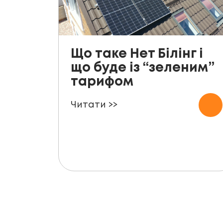
Що таке Нет Білінг і
що буде із “зеленим”
тарифом
Читати >>