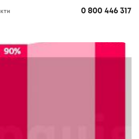
0 800 446 317
кти
кти