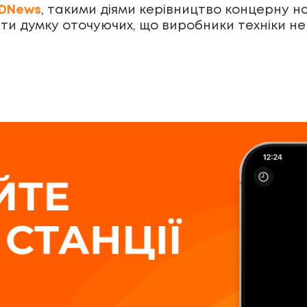
3DNews
, такими діями керівництво концерну на
інити думку оточуючих, що виробники техніки