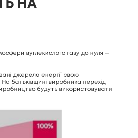
ТЬ НА
мосфери вуглекислого газу до нуля —
вані джерела енергії свою
и. На батьківщині виробника перехід
а виробництво будуть використовувати