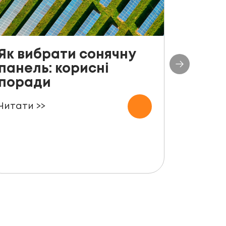
Як вибрати сонячну
До с
панель: корисні
столі
поради
план
СЕС п
Читати >>
000 
Читати 