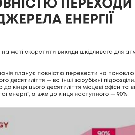
ОВНІСТЮ ПЕРЕХОДИ
ЖЕРЕЛА ЕНЕРГІЇ
є на меті скоротити викиди шкідливого для ат
мпанія планує повністю перевести на поновлю
го десятиліття — всі інші зарубіжні підрозділ
о до кінця цього десятиліття місцеві офіси т
ої енергії, а вже до кінця наступного — 90%.