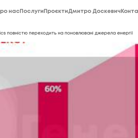
ро нас
Послуги
Проєкти
Дмитро Доскевич
Конта
ро нас
Послуги
Проєкти
Дмитро Доскевич
Конта
nics повністю переходить на поновлювані джерела енергії