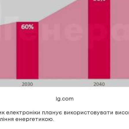
lg.com
ик електроніки планує використовувати висок
ління енергетикою.