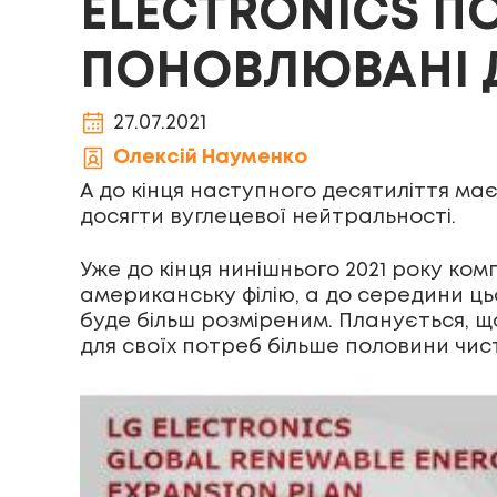
ELECTRONICS П
ПОНОВЛЮВАНІ Д
27.07.2021
Олексій Науменко
А до кінця наступного десятиліття ма
досягти вуглецевої нейтральності.
Уже до кінця нинішнього 2021 року ко
американську філію, а до середини цьо
буде більш розміреним. Планується, щ
для своїх потреб більше половини чист