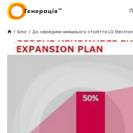
П
П
/
Блог
/
До середини нинішнього століття LG Electro