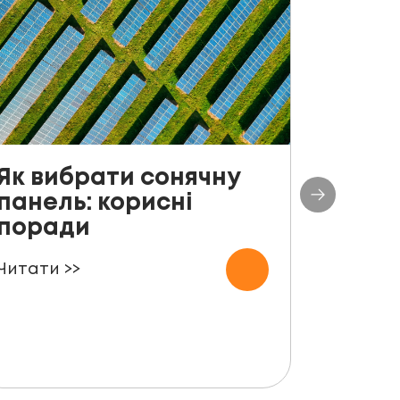
Як вибрати сонячну
До с
панель: корисні
столі
поради
план
СЕС п
Читати >>
000 
Читати 