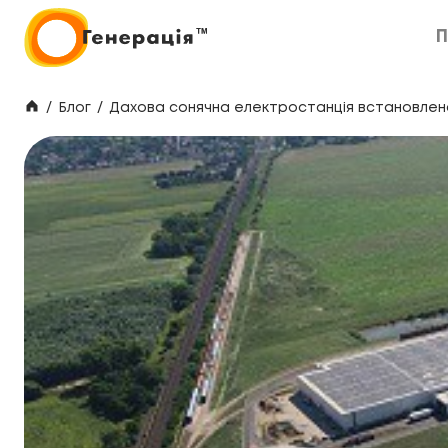
П
П
/
Блог
/
Дахова сонячна електростанція встановлена 