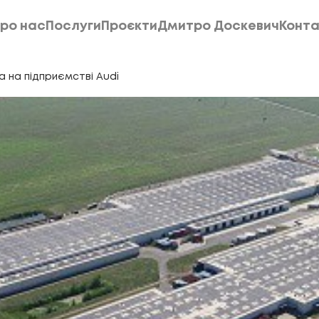
ро нас
Послуги
Проєкти
Дмитро Доскевич
Конта
ро нас
Послуги
Проєкти
Дмитро Доскевич
Конта
​​на підприємстві Audi