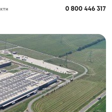
0 800 446 317
кти
кти