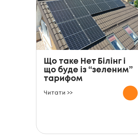
Що таке Нет Білінг і
що буде із “зеленим”
тарифом
Читати >>