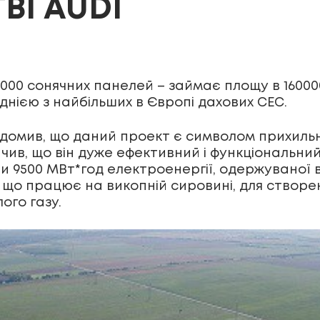
ВІ AUDI
6000 сонячних панелей – займає площу в 16000
однією з найбільших в Європі дахових СЕС.
ідомив, що даний проект є символом прихиль
чив, що він дуже ефективний і функціональний
 9500 МВт*год електроенергії, одержуваної в
що працює на викопній сировині, для створенн
ого газу.