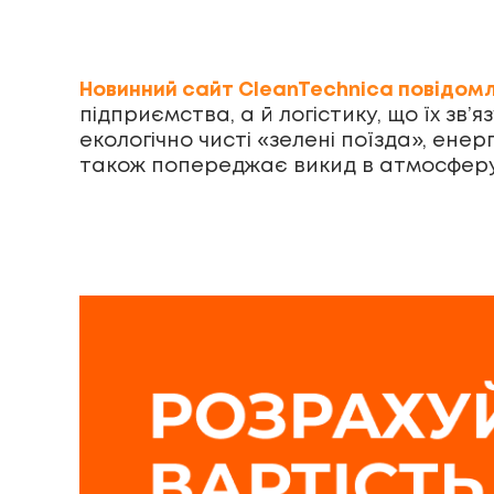
Новинний сайт CleanTechnica повідом
підприємства, а й логістику, що їх зв
екологічно чисті «зелені поїзда», ен
також попереджає викид в атмосферу б