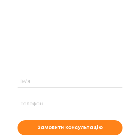
ЗАМОВТЕ БЕЗКОШТОВНУ
КОНСУЛЬТАЦІЮ
Дізнайтеся про можливість встановлення,
вартість та період окупності сонячної
електростанції саме у вашому випадку
Замовити консультацію