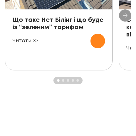
Що таке Нет Білінг і що буде
Со
із “зеленим” тарифом
ко
від
Читати >>
Чит