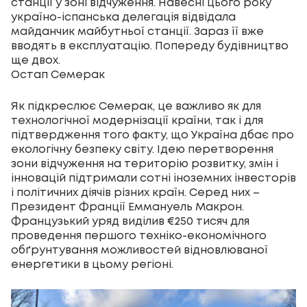
станції у зоні відчуження. Навесні цього року
україно-іспанська делегація відвідала
майданчик майбутньої станції. Зараз її вже
вводять в експлуатацію. Попереду будівництво
ще двох.
Остап Семерак
Як підкреслює Семерак, це важливо як для
технологічної модернізації країни, так і для
підтвердження того факту, що Україна дбає про
екологічну безпеку світу. Ідею перетворення
зони відчуження на територію розвитку, змін і
інновацій підтримали сотні іноземних інвесторів
і політичних діячів різних країн. Серед них –
Президент Франції Еммануель Макрон.
Французький уряд виділив €250 тисяч для
проведення першого техніко-економічного
обґрунтування можливостей відновлюваної
енергетики в цьому регіоні.