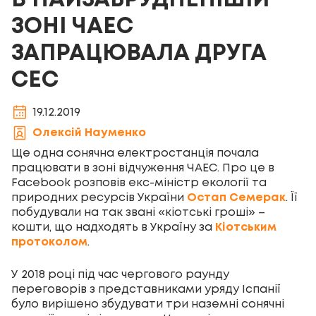
В НАЙЗАБРУДНЕНІШІЙ
ЗОНІ ЧАЕС
ЗАПРАЦЮВАЛА ДРУГА
СЕС
19.12.2019
Олексій Науменко
Ще одна сонячна електростанція почала
працювати в зоні відчуження ЧАЕС. Про це в
Facebook розповів екс-міністр екології та
природних ресурсів України
Остап Семерак
. Її
побудували на так звані «кіотські гроші» –
кошти, що надходять в Україну за
Кіотським
протоколом
.
У 2018 році під час чергового раунду
переговорів з представниками уряду Іспанії
було вирішено збудувати три наземні сонячні