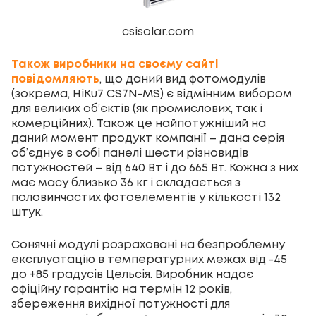
csisolar.com
Також виробники на своєму сайті
повідомляють
, що даний вид фотомодулів
(зокрема, HiKu7 CS7N-MS) є відмінним вибором
для великих об’єктів (як промислових, так і
комерційних). Також це найпотужніший на
даний момент продукт компанії – дана серія
об’єднує в собі панелі шести різновидів
потужностей – від 640 Вт і до 665 Вт. Кожна з них
має масу близько 36 кг і складається з
половинчастих фотоелементів у кількості 132
штук.
Сонячні модулі розраховані на безпроблемну
експлуатацію в температурних межах від -45
до +85 градусів Цельсія. Виробник надає
офіційну гарантію на термін 12 років,
збереження вихідної потужності для