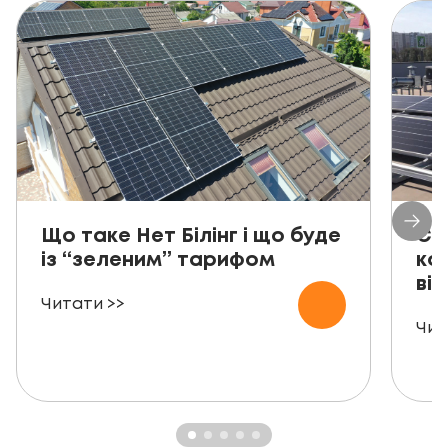
Що таке Нет Білінг і що буде
Со
із “зеленим” тарифом
ко
від
Читати >>
Чит