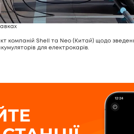
равках
кт компаній Shell та Neo (Китай) щодо зведен
акумуляторів для електрокарів.