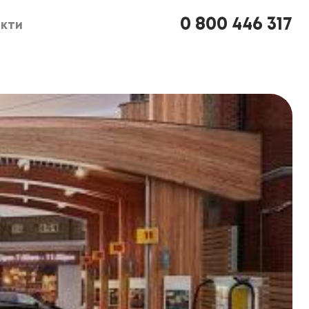
0 800 446 317
кти
кти