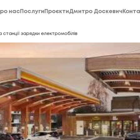
ро нас
Послуги
Проєкти
Дмитро Доскевич
Конта
ро нас
Послуги
Проєкти
Дмитро Доскевич
Конта
 станції зарядки електромобілів