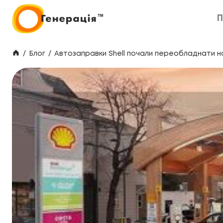
П
П
/
Блог
/
Автозаправки Shell почали переобладнати на