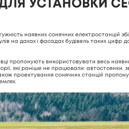
 ДЛЯ УСТАНОВКИ С
тужність наявних сонячних електростанцій збіл
ів на дахах і фасадах будівель таких цифр д
івці пропонують використовувати весь наявн
орії, які раніше не працювали: автостоянки, 
Також проектування сонячних станцій пропонує
емлях.