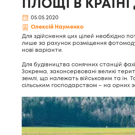
ПЛОЩІ В КРАЇНІ
05.05.2020
Олексій Науменко
Для здійснення цих цілей необхідно по
лише за рахунок розміщення фотомодул
нові варіанти.
Для будівництва сонячних станцій фах
Зокрема, законсервовані великі терит
землі, що належать військовим та ін. 
сільським господарством – на орних з