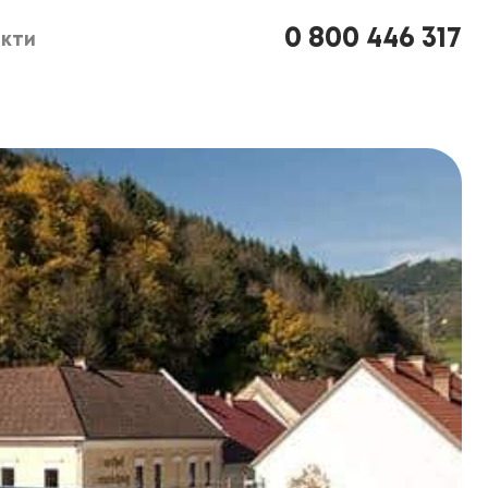
0 800 446 317
кти
кти