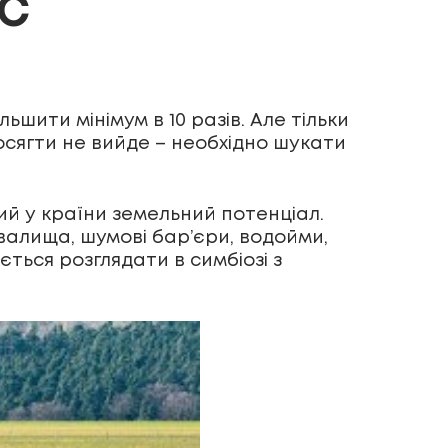
ЕС
ьшити мінімум в 10 разів. Але тільки
осягти не вийде – необхідно шукати
ий у країни земельний потенціал.
звалища, шумові бар’єри, водойми,
ться розглядати в симбіозі з