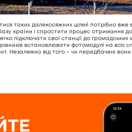
гтися таких далекосяжних цілей потрібно вже 
базу країни і спростити процес отримання до
гко підключати свої станції до громадських м
довників встановлювати фотомодулі на всіх с
нт. Незалежно від того – чи передбачені вон