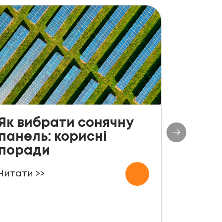
Як вибрати сонячну
До с
панель: корисні
столі
поради
план
СЕС п
Читати >>
000 
Читати 