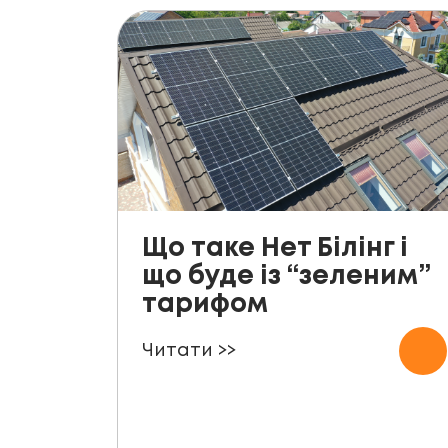
Що таке Нет Білінг і
що буде із “зеленим”
тарифом
Читати >>