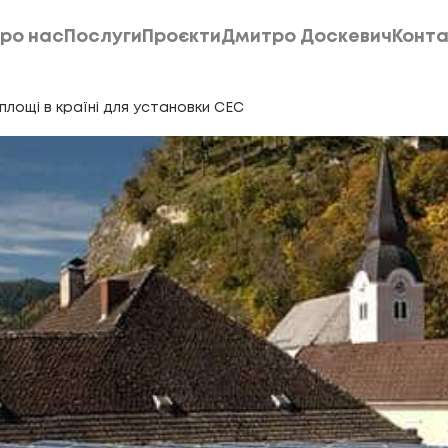
ро нас
Послуги
Проєкти
Дмитро Доскевич
Конта
ро нас
Послуги
Проєкти
Дмитро Доскевич
Конта
площі в країні для установки СЕС