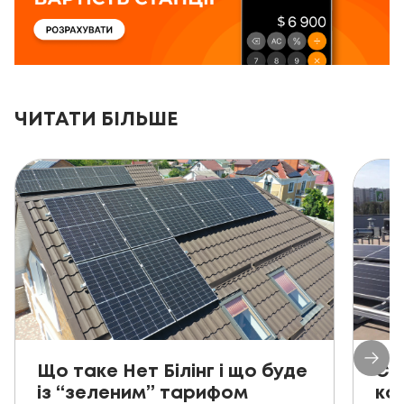
ЧИТАТИ БІЛЬШЕ
Що таке Нет Білінг і що буде
Со
із “зеленим” тарифом
ко