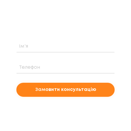
Дізнайтеся про можливість встановлення,
вартість та період окупності сонячної
електростанції саме у вашому випадку
Замовити консультацію