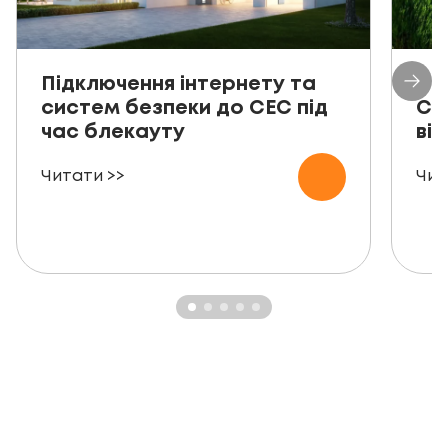
Підключення інтернету та
Пр
систем безпеки до СЕС під
СЕ
час блекауту
ві
Читати >>
Чит