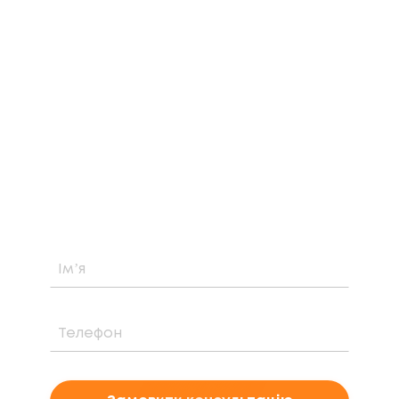
ЗАМОВТЕ БЕЗКОШТОВНУ
КОНСУЛЬТАЦІЮ
Дізнайтеся про можливість встановлення,
вартість та період окупності сонячної
електростанції саме у вашому випадку