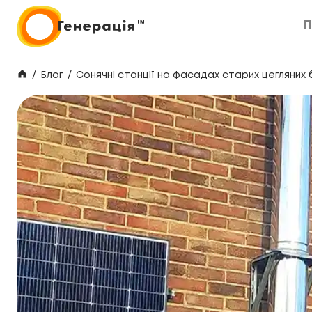
П
П
/
Блог
/
Сонячні станції на фасадах старих цегляних б