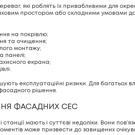
ереваг, які роблять їх привабливими для окре
 даховим простором або складними умовами д
ння на покрівлю;
ня та очищення;
лого монтажу;
а панелі;
ахисного екрана;
влі.
шують експлуатаційні ризики. Для багатьох в
фасадного рішення.
ЕННЯ ФАСАДНИХ СЕС
станції мають і суттєві недоліки. Вони пов’яза
 моментів може призвести до завищених очікув