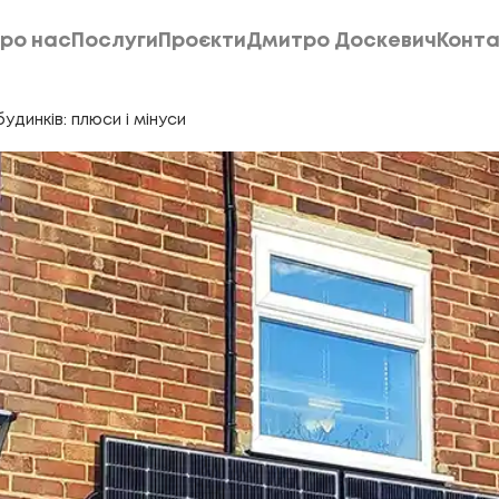
ро нас
Послуги
Проєкти
Дмитро Доскевич
Конта
ро нас
Послуги
Проєкти
Дмитро Доскевич
Конта
удинків: плюси і мінуси