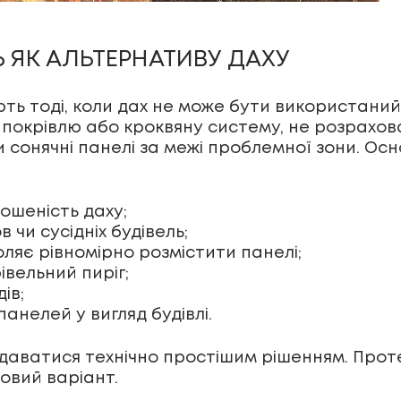
ЯК АЛЬТЕРНАТИВУ ДАХУ
ь тоді, коли дах не може бути використаний 
 покрівлю або кроквяну систему, не розрахов
и сонячні панелі за межі проблемної зони. Ос
ошеність даху;
 чи сусідніх будівель;
оляє рівномірно розмістити панелі;
вельний пиріг;
ів;
анелей у вигляд будівлі.
даватися технічно простішим рішенням. Прот
овий варіант.