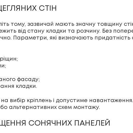
ЦЕГЛЯНИХ СТІН
иліть тому, зазвичай мають значну товщину сті
ежить від стану кладки та розчину. Без попе
но. Параметри, які визначають придатність
ріщин;
и;
аного фасаду;
ання кладки.
а вибір кріплень і допустиме навантаження.
або альтернативних схем монтажу.
ЩЕННЯ СОНЯЧНИХ ПАНЕЛЕЙ