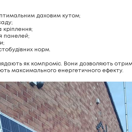
 оптимальним даховим кутом;
саду;
 кріплення;
я панелей;
и;
стобудівних норм.
глядають як компроміс. Вони дозволяють отри
ують максимального енергетичного ефекту.