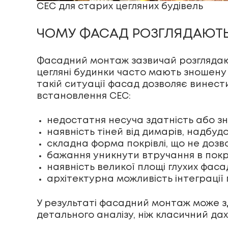
СЕС для старих цегляних будівель
ЧОМУ ФАСАД РОЗГЛЯДАЮТЬ 
Фасадний монтаж зазвичай розглядают
цегляні будинки часто мають зношену
такій ситуації фасад дозволяє винест
встановлення СЕС:
недостатня несуча здатність або зн
наявність тіней від димарів, надбудов
складна форма покрівлі, що не дозв
бажання уникнути втручання в покрі
наявність великої площі глухих фасад
архітектурна можливість інтеграції п
У результаті фасадний монтаж може з
детального аналізу, ніж класичний дах