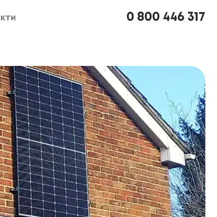
0 800 446 317
кти
кти