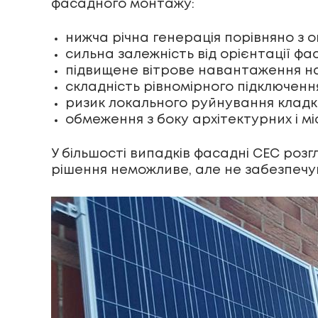
фасадного монтажу:
нижча річна генерація порівняно з
сильна залежність від орієнтації фа
підвищене вітрове навантаження на
складність рівномірного підключенн
ризик локального руйнування кладк
обмеження з боку архітектурних і мі
У більшості випадків фасадні СЕС роз
рішення неможливе, але не забезпеч