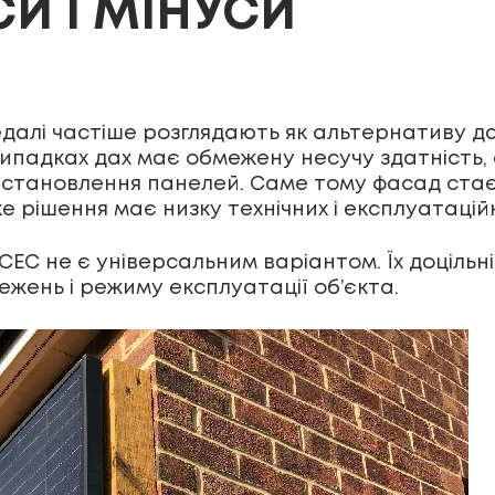
И І МІНУСИ
далі частіше розглядають як альтернативу д
 випадках дах має обмежену несучу здатність
 встановлення панелей. Саме тому фасад ста
ке рішення має низку технічних і експлуатаці
СЕС не є універсальним варіантом. Їх доцільніс
ежень і режиму експлуатації об’єкта.