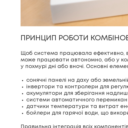
ПРИНЦИП РОБОТИ КОМБІНО
Щоб система працювала ефективно, в
може працювати автономно, або у ком
у похмурі дні або вночі. Основні еле
сонячні панелі на даху або земельні
інвертори та контролери для регулю
акумулятори для зберігання надлишко
системи автоматичного перемиканн
датчики температури та витрат енер
бойлери для гарячої води, що викор
Правильна інтеграція всіх компонент