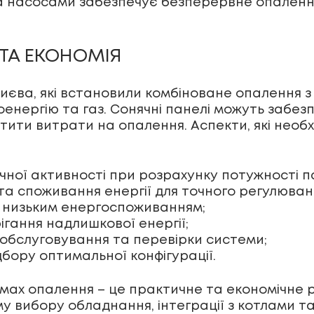
та насосами забезпечує безперервне опаленн
ТА ЕКОНОМІЯ
 Києва, які встановили комбіноване опалення
нергію та газ. Сонячні панелі можуть забезпе
тити витрати на опалення. Аспекти, які необ
чної активності при розрахунку потужності п
та споживання енергії для точного регулюван
а низьким енергоспоживанням;
ігання надлишкової енергії;
 обслуговування та перевірки системи;
ідбору оптимальної конфігурації.
емах опалення – це практичне та економічне 
му вибору обладнання, інтеграції з котлами 