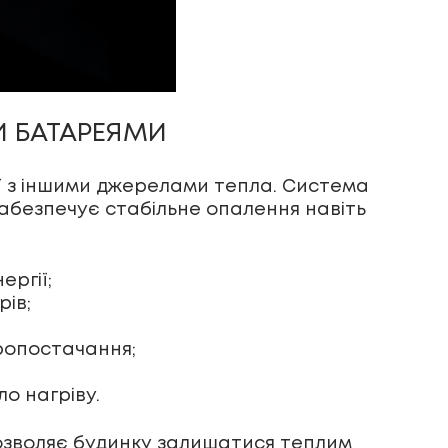
 БАТАРЕЯМИ
 з іншими джерелами тепла. Система
абезпечує стабільне опалення навіть
ергії;
рів;
ропостачання;
о нагріву.
дозволяє будинку залишатися теплим