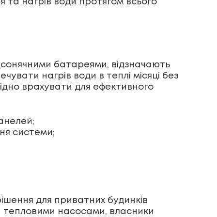
я та нагрів води протягом всього
 з сонячними батареями, відзначають
чувати нагрів води в теплі місяці без
хідно врахувати для ефективного
анелей;
ня системи;
рішення для приватних будинків
та тепловими насосами, власники