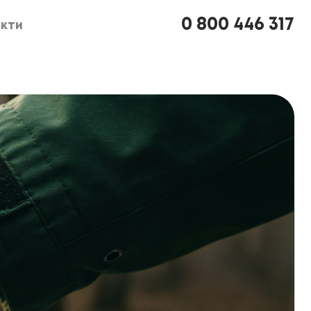
0 800 446 317
кти
кти