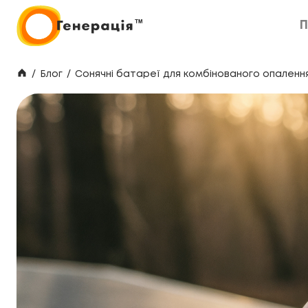
П
П
/
Блог
/
Сонячні батареї для комбінованого опалення 