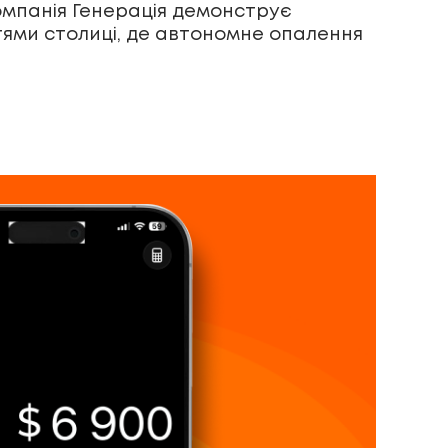
омпанія Генерація демонструє
стями столиці, де автономне опалення