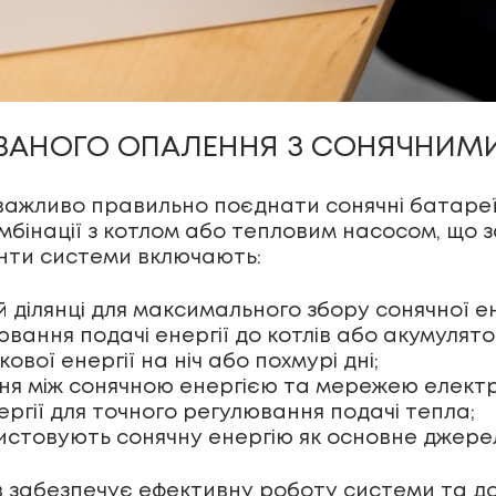
ВАНОГО ОПАЛЕННЯ З СОНЯЧНИМИ
ажливо правильно поєднати сонячні батареї
бінації з котлом або тепловим насосом, що з
менти системи включають:
й ділянці для максимального збору сонячної ен
вання подачі енергії до котлів або акумулято
вої енергії на ніч або похмурі дні;
я між сонячною енергією та мережею елект
гії для точного регулювання подачі тепла;
истовують сонячну енергію як основне джерел
ів забезпечує ефективну роботу системи та 