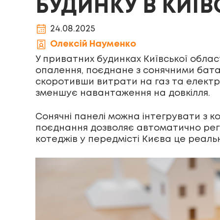
БУДИНКУ В КИЇВ
24.08.2025
Олексій Науменко
У приватних будинках Київської облас
опалення, поєднане з сонячними бата
скоротивши витрати на газ та електро
зменшує навантаження на довкілля.
Сонячні панелі можна інтегрувати з 
поєднання дозволяє автоматично регу
котеджів у передмісті Києва це реал