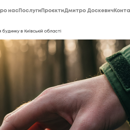
ро нас
Послуги
Проєкти
Дмитро Доскевич
Конта
ро нас
Послуги
Проєкти
Дмитро Доскевич
Конта
будинку в Київській області