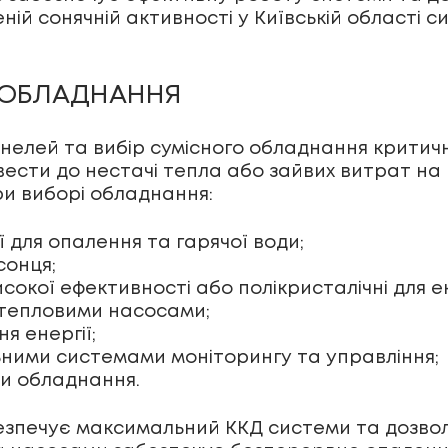
женій сонячній активності у Київській області
У ОБЛАДНАННЯ
нелей та вибір сумісного обладнання критичн
сти до нестачі тепла або зайвих витрат на 
ри виборі обладнання:
 для опалення та гарячої води;
сонця;
сокої ефективності або полікристалічні для ек
а тепловими насосами;
я енергії;
льними системами моніторингу та управління;
би обладнання.
зпечує максимальний ККД системи та дозволя