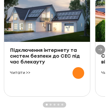
Підключення інтернету та
Пр
систем безпеки до СЕС під
СЕ
час блекауту
ві
Читати >>
Чит