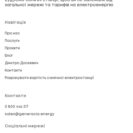
Будуємо сонячні станції, щоб ви не залежали від
загальної мережі та тарифів на електроенергію
Навігація
Про нас
Послуги
Проєкти
Блог
Дмитро Доскевич
Контакти
Розрахувати вартість сонячної електростанції
Контакти
0 800 446 317
sales@generacia.energy
Соціальні мережі