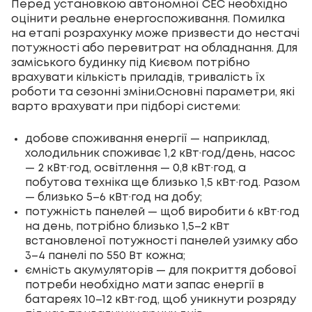
Перед установкою автономної СЕС необхідно
оцінити реальне енергоспоживання. Помилка
на етапі розрахунку може призвести до нестачі
потужності або перевитрат на обладнання. Для
заміського будинку під Києвом потрібно
врахувати кількість приладів, тривалість їх
роботи та сезонні зміни.Основні параметри, які
варто врахувати при підборі системи:
добове споживання енергії — наприклад,
холодильник споживає 1,2 кВт·год/день, насос
— 2 кВт·год, освітлення — 0,8 кВт·год, а
побутова техніка ще близько 1,5 кВт·год. Разом
— близько 5–6 кВт·год на добу;
потужність панелей — щоб виробити 6 кВт·год
на день, потрібно близько 1,5–2 кВт
встановленої потужності панелей узимку або
3–4 панелі по 550 Вт кожна;
ємність акумуляторів — для покриття добової
потреби необхідно мати запас енергії в
батареях 10–12 кВт·год, щоб уникнути розряду