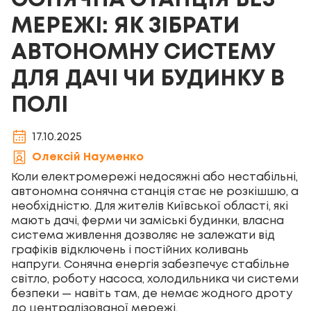
СОНЯЧНА СТАНЦІЯ БЕЗ
МЕРЕЖІ: ЯК ЗІБРАТИ
АВТОНОМНУ СИСТЕМУ
ДЛЯ ДАЧІ ЧИ БУДИНКУ В
ПОЛІ
17.10.2025
Олексій Науменко
Коли електромережі недосяжні або нестабільні,
автономна сонячна станція стає не розкішшю, а
необхідністю. Для жителів Київської області, які
мають дачі, ферми чи заміські будинки, власна
система живлення дозволяє не залежати від
графіків відключень і постійних коливань
напруги. Сонячна енергія забезпечує стабільне
світло, роботу насоса, холодильника чи системи
безпеки — навіть там, де немає жодного дроту
до централізованої мережі.