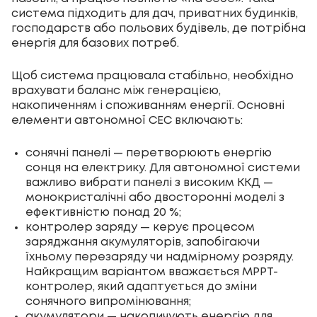
система підходить для дач, приватних будинків,
господарств або польових будівель, де потрібна
енергія для базових потреб.
Щоб система працювала стабільно, необхідно
врахувати баланс між генерацією,
накопиченням і споживанням енергії. Основні
елементи автономної СЕС включають:
сонячні панелі — перетворюють енергію
сонця на електрику. Для автономної системи
важливо вибрати панелі з високим ККД —
монокристалічні або двосторонні моделі з
ефективністю понад 20 %;
контролер заряду — керує процесом
заряджання акумуляторів, запобігаючи
їхньому перезаряду чи надмірному розряду.
Найкращим варіантом вважається MPPT-
контролер, який адаптується до зміни
сонячного випромінювання;
акумулятори — накопичують енергію для