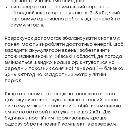
під час тривалих хмарних днів;
тип інвертора — оптимальний варіант —
гібридний інвертор потужністю 3–5 кВт, який
підтримує одночасно роботу від панелей та
акумуляторів.
Розрахунок допомагає збалансувати систему:
панелі мають виробляти достатньо енергії, щоб
зарядити акумулятори вдень і забезпечити
споживання вночі. У Київській області, де погода
змінюється швидко, краще орієнтуватися на
середній показник сонячної генерації — близько
3,5–4 кВт·год на квадратний метр у літній
період.
Якщо автономна станція встановлюється на
дачі, яку використовують лише в теплий сезон,
систему можна спростити — обійтися меншою
ємністю батарей і потужністю до 2 кВт. Для
будинку з постійним проживанням краще
одразу обрати повний комплект із резервом