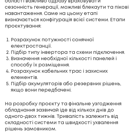
області важливо одразу враховувати
сезонність генерації, можливі блекаути та пікові
навантаження. Саме на цьому етапі
визначається конфігурація всієї системи. Етапи
проєктування:
Розрахунок потужності сонячної
електростанції.
Підбір типу інвертора та схеми підключення.
Визначення необхідної кількості панелей і
способу їх розміщення.
Розрахунок кабельних трас і захисних
елементів.
Підбір
акумуляторів
або резервних рішень,
якщо вони передбачені.
На розробку проєкту та фінальне узгодження
обладнання зазвичай іде від кількох днів до
одного-двох тижнів. Тривалість залежить від
складності системи та швидкості ухвалення
рішень замовником.