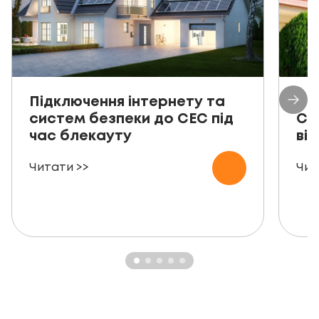
Підключення інтернету та
Пр
систем безпеки до СЕС під
СЕ
час блекауту
ві
Читати >>
Чит