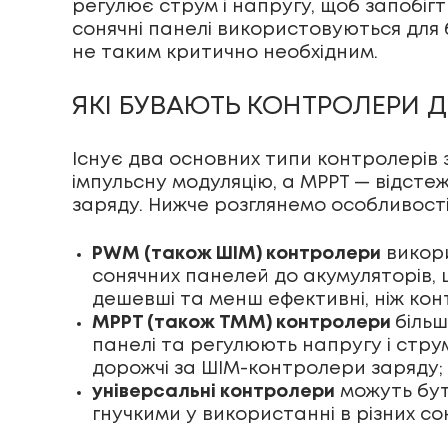
регулює струм і напругу, щоб запобі
сонячні панелі використовуються для
не таким критично необхідним.
ЯКІ БУВАЮТЬ КОНТРОЛЕРИ 
Існує два основних типи контролерів 
імпульсну модуляцію, а MPPT — відсте
заряду. Нижче розглянемо особливості
PWM (також ШІМ) контролери
викори
сонячних панелей до акумуляторів,
дешевші та менш ефективні, ніж ко
MPPT (також ТММ) контролери
більш
панелі та регулюють напругу і стру
дорожчі за ШІМ-контролери заряду;
універсальні контролери
можуть бут
гнучкими у використанні в різних со