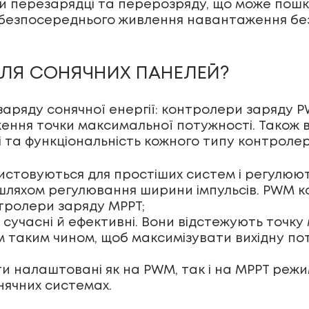
гти перезарядці та перерозряду, що може пош
 безпосереднього живлення навантаження без
ДЛЯ СОНЯЧНИХ ПАНЕЛЕЙ?
заряду сонячної енергії: контролери заряду 
ження точки максимальної потужності. Також 
 та функціональність кожного типу контролера
стовуються для простіших систем і регулюют
 шляхом регулювання ширини імпульсів. PWM 
нтролери заряду MPPT;
 сучасні й ефективні. Вони відстежують точк
м таким чином, щоб максимізувати вихідну по
и налаштовані як на PWM, так і на MPPT режи
нячних системах.