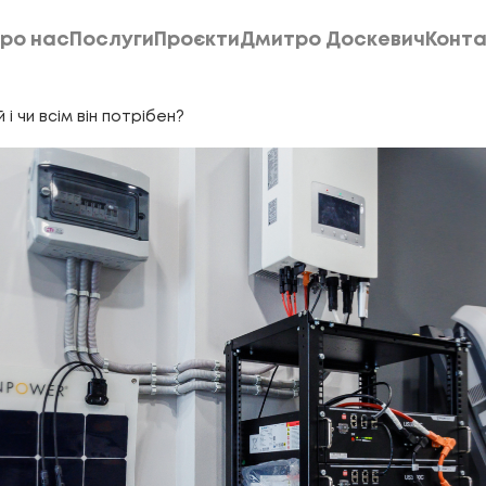
ро нас
Послуги
Проєкти
Дмитро Доскевич
Конта
ро нас
Послуги
Проєкти
Дмитро Доскевич
Конта
 чи всім він потрібен?