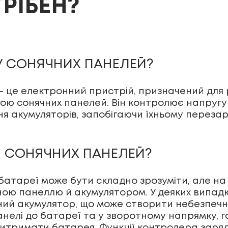
ТРІБЕН?
У СОНЯЧНИХ ПАНЕЛЕЙ?
— це електронний пристрій, призначений для
ою сонячних панелей. Він контролює напругу 
ня акумуляторів, запобігаючи їхньому перез
Я СОНЯЧНИХ ПАНЕЛЕЙ?
батареї може бути складно зрозуміти, але на
ною панеллю й акумулятором. У деяких випад
ений акумулятор, що може створити небезпеч
 панелі до батареї та у зворотному напрямку, 