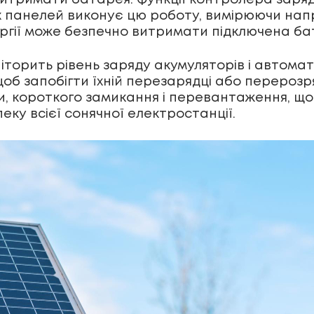
итримати батарея. Функції контролера заря
их панелей виконує цю роботу, вимірюючи нап
ергії може безпечно витримати підключена ба
іторить рівень заряду акумуляторів і автома
щоб запобігти їхній перезарядці або перероз
и, короткого замикання і перевантаження, щ
пеку всієї
сонячної електростанції
.