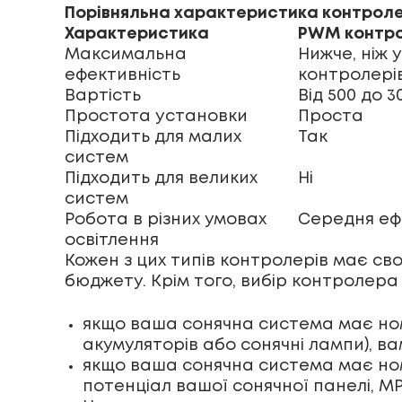
Порівняльна характеристика контроле
Характеристика
PWM контр
Максимальна
Нижче, ніж 
ефективність
контролері
Вартість
Від 500 до 3
Простота установки
Проста
Підходить для малих
Так
систем
Підходить для великих
Ні
систем
Робота в різних умовах
Середня еф
освітлення
Кожен з цих типів контролерів має сво
бюджету. Крім того, вибір контролера
якщо ваша сонячна система має ном
акумуляторів або сонячні лампи), 
якщо ваша сонячна система має ном
потенціал вашої сонячної панелі, M