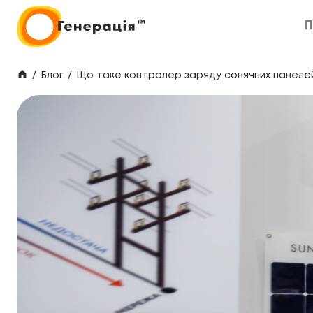
П
П
/
Блог
/
Що таке контролер заряду сонячних панелей і