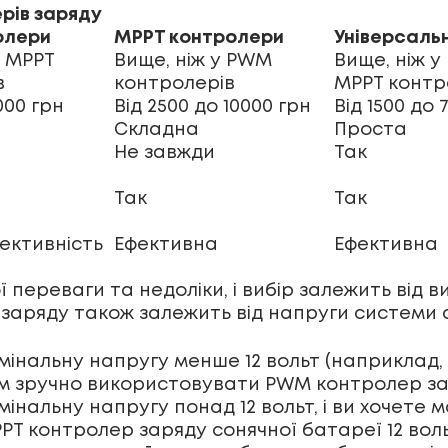
рів заряду
олери
MPPT контролери
Універсаль
у MPPT
Вище, ніж у PWM
Вище, ніж у
в
контролерів
MPPT контр
000 грн
Від 2500 до 10000 грн
Від 1500 до 
Складна
Проста
Не завжди
Так
Так
Так
ективність
Ефективна
Ефективна
ї переваги та недоліки, і вибір залежить від 
 заряду також залежить від напруги системи 
інальну напругу менше 12 вольт (наприклад,
вам зручно використовувати PWM контролер за
інальну напругу понад 12 вольт, і ви хочете
PPT контролер заряду сонячної батареї 12 в