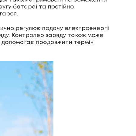
дки також спрямовані на обмеження
ругу батареї та постійно
тарея.
тично регулює подачу електроенергії
ряду. Контролер заряду також може
о допомагає продовжити термін