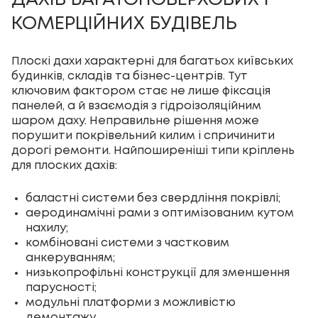
ДАХІВ БАГАТОПОВЕРХОВИХ І
КОМЕРЦІЙНИХ БУДІВЕЛЬ
Плоскі дахи характерні для багатьох київських
будинків, складів та бізнес-центрів. Тут
ключовим фактором стає не лише фіксація
панелей, а й взаємодія з гідроізоляційним
шаром даху. Неправильне рішення може
порушити покрівельний килим і спричинити
дорогі ремонти. Найпоширеніші типи кріплень
для плоских дахів:
баластні системи без свердління покрівлі;
аеродинамічні рами з оптимізованим кутом
нахилу;
комбіновані системи з частковим
анкеруванням;
низькопрофільні конструкції для зменшення
парусності;
модульні платформи з можливістю
демонтажу.