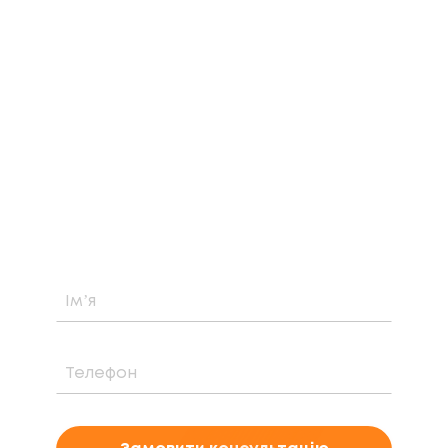
ЗАМОВТЕ БЕЗКОШТОВНУ
КОНСУЛЬТАЦІЮ
Дізнайтеся про можливість встановлення,
вартість та період окупності сонячної
електростанції саме у вашому випадку