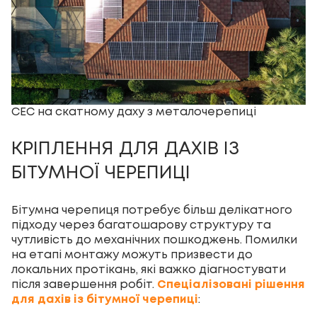
СЕС на скатному даху з металочерепиці
КРІПЛЕННЯ ДЛЯ ДАХІВ ІЗ
БІТУМНОЇ ЧЕРЕПИЦІ
Бітумна черепиця потребує більш делікатного
підходу через багатошарову структуру та
чутливість до механічних пошкоджень. Помилки
на етапі монтажу можуть призвести до
локальних протікань, які важко діагностувати
після завершення робіт.
Спеціалізовані рішення
для дахів із бітумної черепиці
: