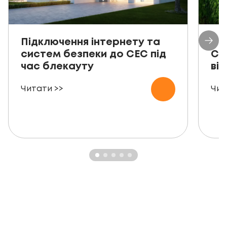
Підключення інтернету та
Пр
систем безпеки до СЕС під
СЕ
час блекауту
ві
Читати >>
Чит