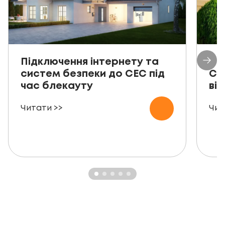
Підключення інтернету та
Пр
систем безпеки до СЕС під
СЕ
час блекауту
ві
Читати >>
Чит