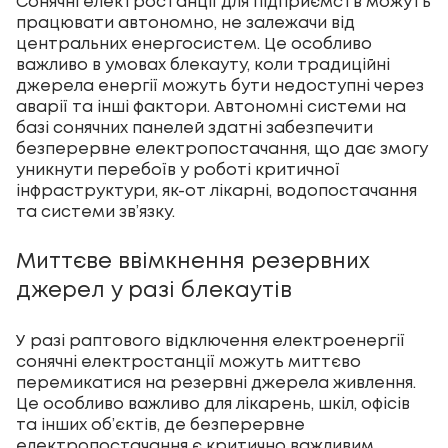
Сонячні електростанції для підприємств
можуть
працювати автономно, не залежачи від
центральних енергосистем. Це особливо
важливо в умовах блекауту, коли традиційні
джерела енергії можуть бути недоступні через
аварії та інші фактори. Автономні системи на
базі сонячних панелей здатні забезпечити
безперервне електропостачання, що дає змогу
уникнути перебоїв у роботі критичної
інфраструктури, як-от лікарні, водопостачання
та системи зв’язку.
Миттєве ввімкнення резервних
джерел у разі блекаутів
У разі раптового відключення електроенергії
сонячні електростанції можуть миттєво
перемикатися на резервні джерела живлення.
Це особливо важливо для лікарень, шкіл, офісів
та інших об’єктів, де безперервне
електропостачання є критично важливим.