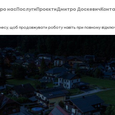
ро нас
Послуги
Проєкти
Дмитро Доскевич
Конта
ро нас
Послуги
Проєкти
Дмитро Доскевич
Конта
знесу, щоб продовжувати роботу навіть при повному відклю