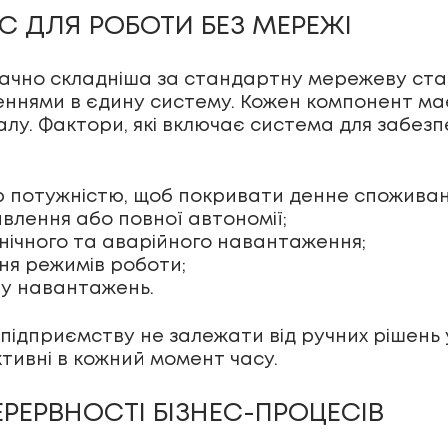
С ДЛЯ РОБОТИ БЕЗ МЕРЕЖІ
начно складніша за стандартну мережеву ста
ннями в єдину систему. Кожен компонент ма
алу. Фактори, які включає система для забез
ю потужністю, щоб покривати денне споживан
влення або повної автономії;
нічного та аварійного навантаження;
я режимів роботи;
лу навантажень.
є підприємству не залежати від ручних рішен
ктивні в кожний момент часу.
ЕРЕРВНОСТІ БІЗНЕС-ПРОЦЕСІВ