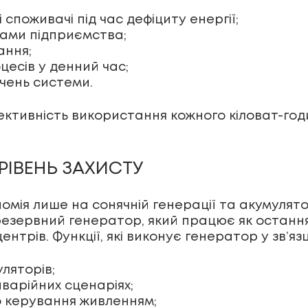
споживачі під час дефіциту енергії;
нами підприємства;
ання;
есів у денний час;
чень системи.
тивність використання кожного кіловат-год
РІВЕНЬ ЗАХИСТУ
мія лише на сонячній генерації та акумулято
езервний генератор, який працює як остання 
ентрів. Функції, які виконує генератор у зв’язц
ляторів;
варійних сценаріях;
о керування живленням;