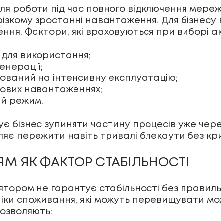
я роботи під час повного відключення мереж
різкому зростанні навантаження. Для бізнесу 
ння. Фактори, які враховуються при виборі ак
 для використання;
енерації;
хований на інтенсивну експлуатацію;
ікових навантаженнях;
й режим.
є бізнес зупиняти частину процесів уже чере
ляє пережити навіть тривалі блекаути без кр
М ЯК ФАКТОР СТАБІЛЬНОСТІ
лятором не гарантує стабільності без правил
і піки споживання, які можуть перевищувати м
озволяють: