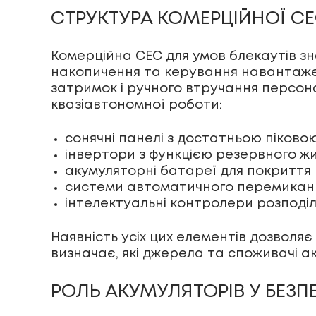
СТРУКТУРА КОМЕРЦІЙНОЇ СЕ
Комерційна СЕС
для умов блекаутів з
накопичення та керування навантаже
затримок і ручного втручання персон
квазіавтономної роботи:
сонячні панелі
з достатньою піково
інвертори
з функцією резервного жи
акумуляторні батареї для покриття 
системи автоматичного перемиканн
інтелектуальні контролери розподі
Наявність усіх цих елементів дозволя
визначає, які джерела та споживачі а
РОЛЬ АКУМУЛЯТОРІВ У БЕЗП