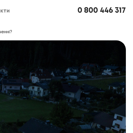
0 800 446 317
кти
кти
ченні?