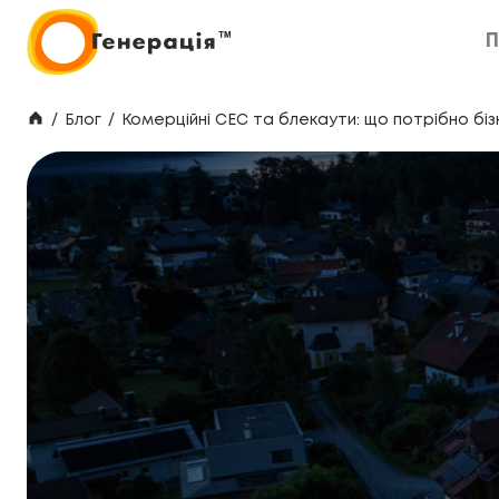
П
П
/
Блог
/
Комерційні СЕС та блекаути: що потрібно бі