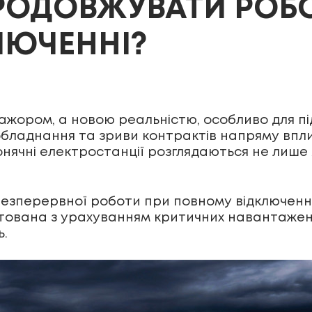
ПРОДОВЖУВАТИ РОБО
ЛЮЧЕННІ?
ажором, а новою реальністю, особливо для пі
обладнання та зриви контрактів напряму впли
онячні електростанції розглядаються не лише 
езперервної роботи при повному відключенні 
тована з урахуванням критичних навантажень
ь.