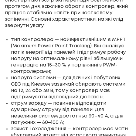
спостерігаються різкі перепади освітленості
протягом дня, важливо обрати контролер, який
працює стабільно навіть при частковому
затіненні. Основні характеристики, на які слід
звернути увагу:
тип контролера — найефективнішим є MPPT
(Maximum Power Point Tracking). Він аналізує
потік енергії від панелей і підтримує робочу
напругу на оптимальному рівні, збільшуючи
генерацію на 15–30 % у порівнянні з PWM-
контролерами;
напруга системи — для дачних і побутових
СЕС під Києвом зазвичай обирають системи
на 12, 24 або 48 В, тому контролер має
підтримувати відповідний діапазон;
струм заряду — повинен відповідати
сумарному струму від панелей. Для
невеликих систем достатньо 30–40 А, а для
потужних — 60–100 А;
захист і охолодження — контролер має мати
вбудований захист від короткого замикання,