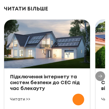
ЧИТАТИ БІЛЬШЕ
Підключення інтернету та
Пр
систем безпеки до СЕС під
СЕ
час блекауту
ві
Читати >>
Чит