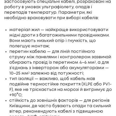
застосовують спеціальні кабелі, розраховані на
роботу в умовах ультрафіолету, опадів і
перепадів температур. Параметри, які
необхідно враховувати при виборі кабелів:
матеріал жил — найкраще використовувати
мідні дроти з багатожильними провідниками.
Вони мають низький опір і гнучкість, що
полегшує монтаж;
перетин кабелю — для ліній постійного
струму між панелями і контролером зазвичай
обирають провід із перетином 4–6 мм², а для
з’єднань з інвертором або акумуляторами —
10–25 мм² залежно від потужності;
тип ізоляції — важливо, щоб кабель мав
подвійне термостійке покриття (XLPE або PV1-
F), яке не тріскається на морозі й витримує до
+90°C;
стійкість до зовнішніх факторів — для регіонів
Київщини, де часто бувають опади та сильний
вітер, рекомендують кабелі з підвищеною