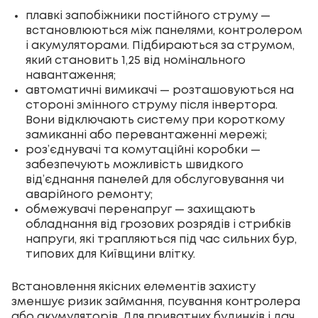
плавкі запобіжники постійного струму —
встановлюються між панелями, контролером
і акумуляторами. Підбираються за струмом,
який становить 1,25 від номінального
навантаження;
автоматичні вимикачі — розташовуються на
стороні змінного струму після інвертора.
Вони відключають систему при короткому
замиканні або перевантаженні мережі;
роз’єднувачі та комутаційні коробки —
забезпечують можливість швидкого
від’єднання панелей для обслуговування чи
аварійного ремонту;
обмежувачі перенапруг — захищають
обладнання від грозових розрядів і стрибків
напруги, які трапляються під час сильних бур,
типових для Київщини влітку.
Встановлення якісних елементів захисту
зменшує ризик займання, псування контролера
або акумуляторів. Для приватних будинків і дач