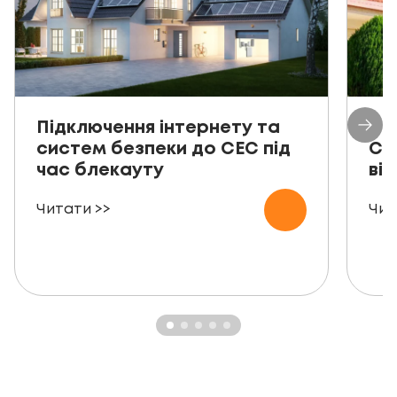
Підключення інтернету та
Пр
систем безпеки до СЕС під
СЕ
час блекауту
ві
Читати >>
Чит