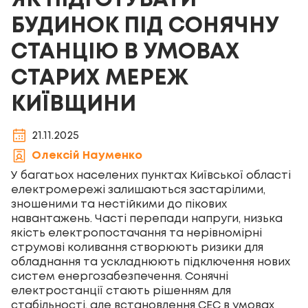
ЯК ПІДГОТУВАТИ
БУДИНОК ПІД СОНЯЧНУ
СТАНЦІЮ В УМОВАХ
СТАРИХ МЕРЕЖ
КИЇВЩИНИ
21.11.2025
Олексій Науменко
У багатьох населених пунктах Київської області
електромережі залишаються застарілими,
зношеними та нестійкими до пікових
навантажень. Часті перепади напруги, низька
якість електропостачання та нерівномірні
струмові коливання створюють ризики для
обладнання та ускладнюють підключення нових
систем енергозабезпечення.
Сонячні
електростанції
стають рішенням для
стабільності, але встановлення СЕС в умовах