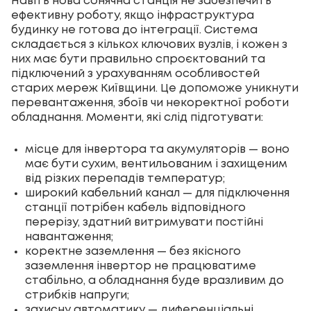
Навіть нова сонячна станція не забезпечить
ефективну роботу, якщо інфраструктура
будинку не готова до інтеграції. Система
складається з кількох ключових вузлів, і кожен з
них має бути правильно спроєктований та
підключений з урахуванням особливостей
старих мереж Київщини. Це допоможе уникнути
перевантаження, збоїв чи некоректної роботи
обладнання. Моменти, які слід підготувати:
місце для
інвертора
та акумуляторів — воно
має бути сухим, вентильованим і захищеним
від різких перепадів температур;
широкий кабельний канал — для підключення
станції потрібен кабель відповідного
перерізу, здатний витримувати постійні
навантаження;
коректне заземлення — без якісного
заземлення інвертор не працюватиме
стабільно, а обладнання буде вразливим до
стрибків напруги;
захисну автоматику — диференціальні