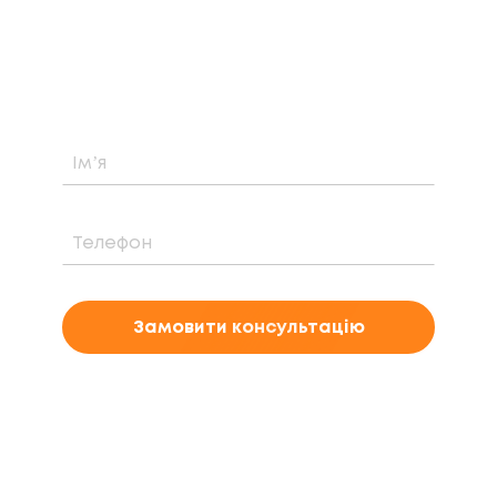
Дізнайтеся про можливість встановлення,
вартість та період окупності сонячної
електростанції саме у вашому випадку
Замовити консультацію