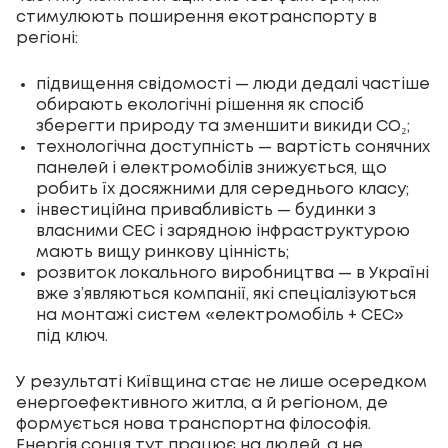
стимулюють поширення екотранспорту в
регіоні:
підвищення свідомості — люди дедалі частіше
обирають екологічні рішення як спосіб
зберегти природу та зменшити викиди CO₂;
технологічна доступність — вартість сонячних
панелей і електромобілів знижується, що
робить їх досяжними для середнього класу;
інвестиційна привабливість — будинки з
власними СЕС і зарядною інфраструктурою
мають вищу ринкову цінність;
розвиток локального виробництва — в Україні
вже з’являються компанії, які спеціалізуються
на монтажі систем «електромобіль + СЕС»
під ключ.
У результаті Київщина стає не лише осередком
енергоефективного житла, а й регіоном, де
формується нова транспортна філософія.
Енергія сонця тут працює на людей, а не