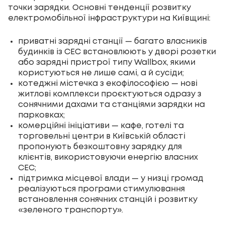
точки зарядки. Основні тенденції розвитку
електромобільної інфраструктури на Київщині:
приватні зарядні станції — багато власників
будинків із СЕС встановлюють у дворі розетки
або зарядні пристрої типу Wallbox, якими
користуються не лише самі, а й сусіди;
котеджні містечка з екофілософією — нові
житлові комплекси проєктуються одразу з
сонячними дахами та станціями зарядки на
парковках;
комерційні ініціативи — кафе, готелі та
торговельні центри в Київській області
пропонують безкоштовну зарядку для
клієнтів, використовуючи енергію власних
СЕС;
підтримка місцевої влади — у низці громад
реалізуються програми стимулювання
встановлення сонячних станцій і розвитку
«зеленого транспорту».