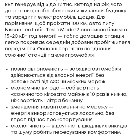
кВт генерує від 5 до 12 тис. кВт·год на рік, чого
достатньо, щоб забезпечити живлення будинку
та зарядити електромобіль щодня. Для
порівняння, щоб проїхати 100 км, авто типу
Nissan Leaf або Tesla Model 3 споживає близько
15–20 кВт·год енергії — тобто домашня станція
легко покриває середній добовий пробіг жителя
передмістя. Основні переваги поєднання
сонячної станції та електромобіля:
повна автономність — зарядка автомобіля
здійснюється від власної енергії, без
залежності від АЗС чи міських мереж;
економічна вигода — собівартість
«сонячного» кіловата майже в 10 разів нижча,
ніж вартість 1 літра бензину;
зменшення навантаження на мережу —
енергія використовується локально, без
втрат під час транспортування;
екологічність — відсутність шкідливих викидів
та шуму робить пересування комфортним