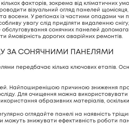
кількох факторів, зокрема від кліматичних у
проводити візуальний огляд панелей щомісяця,
ні та восени. У регіонах із частими опадами 
собливу увагу слід приділяти видаленню сніг
е обслуговування сонячних панелей допомага
ити ймовірність дорогих аварійних ремонтів.
ДУ ЗА СОНЯЧНИМИ ПАНЕЛЯМИ
лями передбачає кілька ключових етапів. Осн
лей. Найпоширенішою причиною зниження про
осліду. Для очищення можна використовувати м
икористання абразивних матеріалів, оскіль
улярно оглядайте панелі на наявність тріщин,
ни можуть знижувати ефективність роботи па