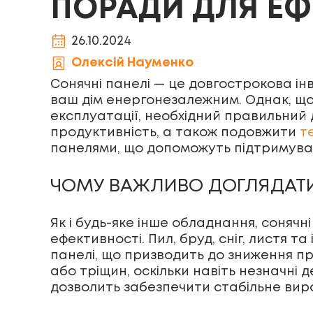
ПОРАДИ ДЛЯ ЕФ
26.10.2024
Олексій Науменко
Сонячні панелі — це довгострокова ін
ваш дім енергонезалежним. Однак, щ
експлуатації, необхідний правильний
продуктивність, а також подовжити
т
панелями, що допоможуть підтримувати
ЧОМУ ВАЖЛИВО ДОГЛЯДАТ
Як і будь-яке інше обладнання, соняч
ефективності. Пил, бруд, сніг, листя 
панелі, що призводить до зниження п
або тріщин, оскільки навіть незначні
дозволить забезпечити стабільне вир