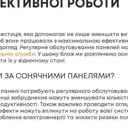
ЕКТИВНОЇ РОБОТИ
вестиція, яка допомагає не лише зменшити ви
об вони працювали з максимальною ефективні
 догляд. Регулярне обслуговування панелей м
ермін служби
. У цьому блозі ми розглянемо ос
 їх у відмінному стані.
И ЗА СОНЯЧНИМИ ПАНЕЛЯМИ?
ні панелі потребують регулярного обслуговув
та інші забруднення можуть зменшувати кількіс
родуктивності. Також важливо проводити огля
 дефекти можуть вплинути на роботу всієї си
облення електроенергії та знизити ризики по