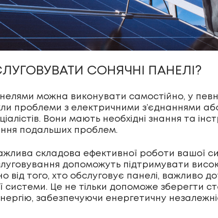
ЛУГОВУВАТИ СОНЯЧНІ ПАНЕЛІ?
панелями можна виконувати самостійно, у пе
кли проблеми з електричними з’єднаннями аб
іалістів. Вони мають необхідні знання та ін
ення подальших проблем.
ажлива складова ефективної роботи вашої си
слуговування допоможуть підтримувати висок
жно від того, хто обслуговує панелі, важливо
 системи. Це не тільки допоможе зберегти ста
енергію, забезпечуючи енергетичну незалежні