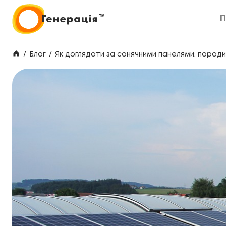
П
П
/
Блог
/
Як доглядати за сонячними панелями: порад