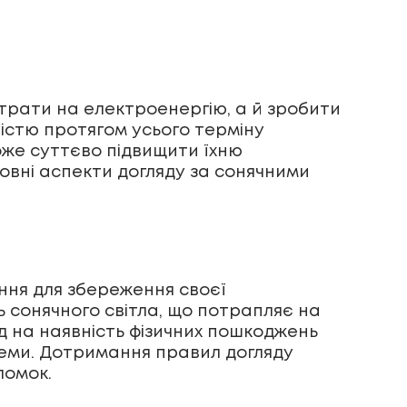
трати на електроенергію, а й зробити
стю протягом усього терміну
оже суттєво підвищити їхню
новні аспекти догляду за сонячними
ання для збереження своєї
ть сонячного світла, що потрапляє на
д на наявність фізичних пошкоджень
стеми. Дотримання правил догляду
ломок.