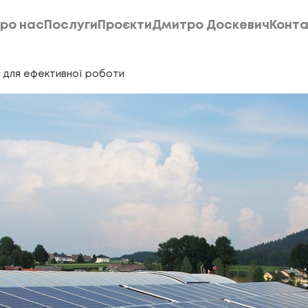
ро нас
Послуги
Проєкти
Дмитро Доскевич
Конта
ро нас
Послуги
Проєкти
Дмитро Доскевич
Конта
и для ефективної роботи