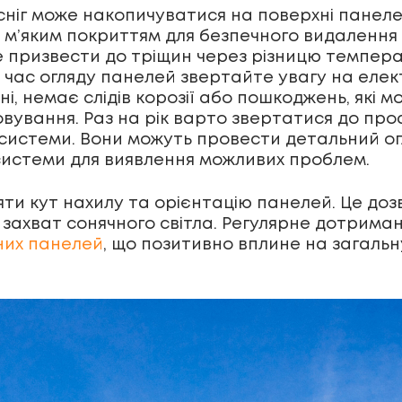
сніг може накопичуватися на поверхні панеле
м’яким покриттям для безпечного видалення 
е призвести до тріщин через різницю темпера
 час огляду панелей звертайте увагу на елект
ні, немає слідів корозії або пошкоджень, які м
ування. Раз на рік варто звертатися до проф
 системи. Вони можуть провести детальний ог
 системи для виявлення можливих проблем.
яти кут нахилу та орієнтацію панелей. Це до
 захват сонячного світла. Регулярне дотрим
них панелей
, що позитивно вплине на загальн