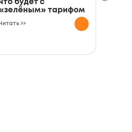
что будет с
руко
«зелёным» тарифом
уста
пане
Читать >>
для ф
Читать 