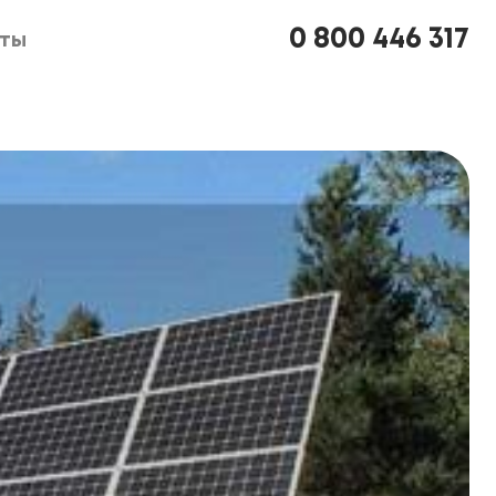
0 800 446 317
кты
кты