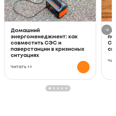
Домашний
Ав
энергоменеджмент: как
пе
совместить СЭС и
СЭ
паверстанции в кризисных
ск
ситуациях
Чит
Читать >>